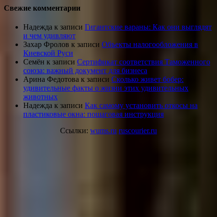
Свежие комментарии
Надежда
к записи
Гигантские вараны: Как они выглядят
и чем удивляют
Захар Фролов
к записи
Объекты налогообложения в
Киевской Руси
Семён
к записи
Сертификат соответствия Таможенного
союза: важный документ для бизнеса
Арина Федотова
к записи
Сколько живет бобер:
удивительные факты о жизни этих удивительных
животных
Надежда
к записи
Как самому установить откосы на
пластиковые окна: пошаговая инструкция
Ссылки:
wums.ru
ruscourier.ru