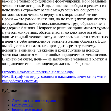
важны не только юридические формулировки, но и реальные
человеческие истории. Виды лишения свободы и режимы их
исполнения отражают баланс между защитой общества и
возможностью человека вернуться к нормальной жизни.
Сроки — это рамки наказания, но не конец пути: для многих
из осуждённых важнее восстановление, труд, образование и
поддержка близких. Непростые решения принимаются судами
с учётом конкретных обстоятельств, но ключевое остаётся
одним: каждый человек заслуживает возможности измениться
и вернуть себе полноценное участие в жизни общества. Если
вы общаетесь с кем-то, кто проходит через эту систему,
помните: внимание, уважение и конструктивная помощь
часто оказываются мощнее любых юридических механизмов.
В конечном счёте, цель — не заключение человека в клетку, а
возвращение его в полноценную жизнь в обществе.
Навигация
Previous
Previous
Наказание: понятие, цели и виды
Next
post:
Next
Штраф как вид уголовного наказания: зачем он нужен и
по
post:
как работает система
записям
Рубрики
Административное право
Без рубрики
Бюджетное право