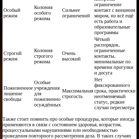
ограничение
Колония
Особый
Сильнее
контакт с внешним
особого
режим
ограничений
миром, но всё ещё
режима
есть работа и
образовательные
программы
Чёткий
распорядок,
Колония
ограниченные
Строгий
Очень
строгого
контакты,
режим
высокий
режима
минимальные по
времени прогулки
и досуга
Нет
Особые
фиксированного
Пожизненное
учреждения
Максимальная
срока, практически
лишение
для
строгость
неотменяемый
свободы
пожизненно
статус, редкие
осуждённых
случаи пересмотра
Также стоит помнить про особые процедуры, которые иногда
применяются в связи с состоянием здоровья, возрастом,
процессуальными нарушениями или необходимостью
проведения повторного рассмотрения дела. В таких случаях