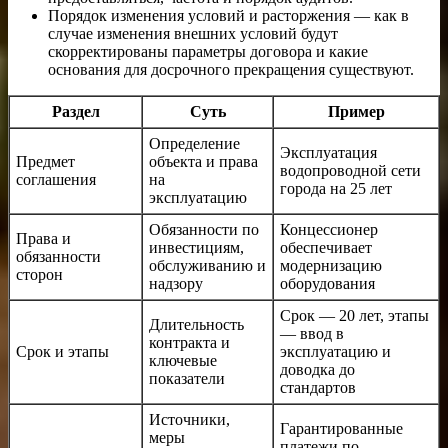
Порядок изменения условий и расторжения — как в
случае изменения внешних условий будут
скорректированы параметры договора и какие
основания для досрочного прекращения существуют.
Раздел
Суть
Пример
Определение
Эксплуатация
Предмет
объекта и права
водопроводной сети
соглашения
на
города на 25 лет
эксплуатацию
Обязанности по
Концессионер
Права и
инвестициям,
обеспечивает
обязанности
обслуживанию и
модернизацию
сторон
надзору
оборудования
Срок — 20 лет, этапы
Длительность
— ввод в
контракта и
Срок и этапы
эксплуатацию и
ключевые
доводка до
показатели
стандартов
Источники,
Гарантированные
меры
платежи по