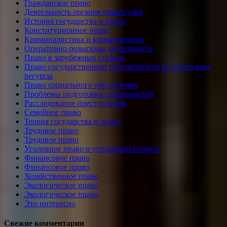
Гражданское право
Деятельность органов правосудия
История государства и права
Конституционное право
Криминалистика и криминология
Оперативно-розыскная деятельность
Право в зарубежных странах
Право государственной собственности на природные
ресурсы
Право социального обеспечения
Проблемы подготовки специалистов
Расследование преступлений
Семейное право
Теория государства и права
Трудовое право
Трудовое право
Уголовное право и уголовный процесс
Финансовое право
Финансовое право
Хозяйственное право
Экологическое право
Экологическое право
Это интересно
Свежие комментарии