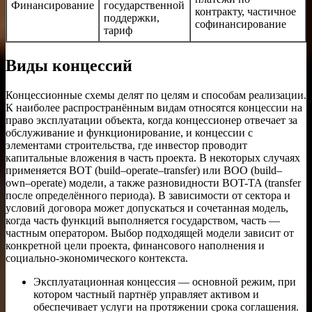
Финансирование
государственной
контракту, частичное
поддержки,
софинансирование
тариф
Виды концессий
Концессионные схемы делят по целям и способам реализации.
К наиболее распространённым видам относятся концессии на
право эксплуатации объекта, когда концессионер отвечает за
обслуживание и функционирование, и концессии с
элементами строительства, где инвестор проводит
капитальные вложения в часть проекта. В некоторых случаях
применяется BOT (build–operate–transfer) или BOO (build–
own–operate) модели, а также разновидности BOT-TA (transfer
после определённого периода). В зависимости от сектора и
условий договора может допускаться и сочетанная модель,
когда часть функций выполняется государством, часть —
частным оператором. Выбор подходящей модели зависит от
конкретной цели проекта, финансового наполнения и
социально-экономического контекста.
Эксплуатационная концессия — основной режим, при
котором частный партнёр управляет активом и
обеспечивает услуги на протяжении срока соглашения.