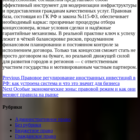
эффективный инструмент для модернизации инфраструктуры
и предоставления гражданам качественных услуг. Правовая
база, состоящая из ГК РФ и закона №115-ФЗ, обеспечивает
необходимый каркас: прозрачные процедуры отбора
концессионера, ясные условия сделки и надёжные
гарантийные механизмы. В реальной практике ключ к успеху
лежит в чёткой балансировке рисков, продуманном
финансовом планировании и постоянном контроле за
исполнением договора. Только так концессия сможет стать не
просто договором на бумаге, но реальной движущей силой
для развития городов и регионов — с ответственным
участием государства и мотивированным частным партнером.
Навигация
Previous
Previous
Правовое регулирование иностранных инвестиций в
post:
РФ: как устроена система и что это значит для бизнеса
по
Next
Next
Особые экономические зоны: правовой режим и как они
записям
post:
меняют правила на рынке
Рубрики
Административное право
Без рубрики
Бюджетное право
Гражданское право