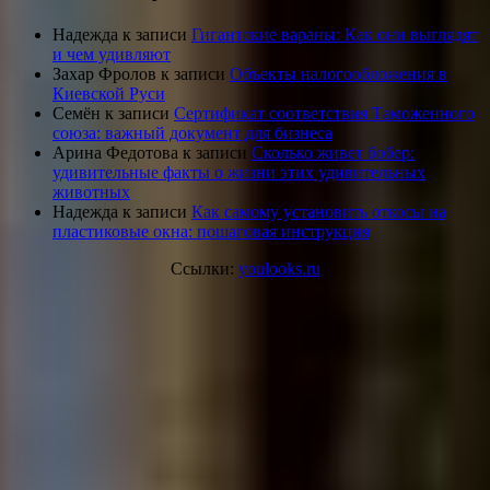
Надежда
к записи
Гигантские вараны: Как они выглядят
и чем удивляют
Захар Фролов
к записи
Объекты налогообложения в
Киевской Руси
Семён
к записи
Сертификат соответствия Таможенного
союза: важный документ для бизнеса
Арина Федотова
к записи
Сколько живет бобер:
удивительные факты о жизни этих удивительных
животных
Надежда
к записи
Как самому установить откосы на
пластиковые окна: пошаговая инструкция
Ссылки:
youlooks.ru