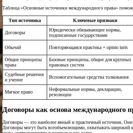
Таблица «Основные источники международного права» поможет
Тип источника
Ключевые признаки
Юридически обязывающие нормы,
Договоры
подписанные государствами
Обычай
Повторяющаяся практика + opinio iuris
Общие принципы
Базовые принципы, общие для крупных
права
правовых систем
Судебные решения
Вспомогательные средства толкования
и учение
Неформальные нормы, декларации,
Мягкое право
резолюции
Договоры как основа международного п
Договоры — это наиболее явный и практичный источник. Они 
Договоры могут быть всеобъемлющими, охватывать широкий к
силы, сотрудничество в космосе и так далее.