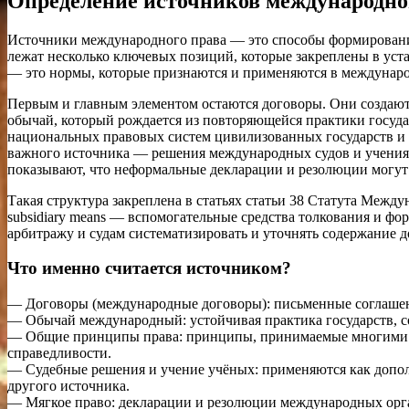
Определение источников международно
Источники международного права — это способы формирования
лежат несколько ключевых позиций, которые закреплены в ус
— это нормы, которые признаются и применяются в междунаро
Первым и главным элементом остаются договоры. Они создают
обычай, который рождается из повторяющейся практики госуда
национальных правовых систем цивилизованных государств и 
важного источника — решения международных судов и учения 
показывают, что неформальные декларации и резолюции могут н
Такая структура закреплена в статьях статьи 38 Статута Межд
subsidiary means — вспомогательные средства толкования и фо
арбитражу и судам систематизировать и уточнять содержание д
Что именно считается источником?
— Договоры (международные договоры): письменные соглашен
— Обычай международный: устойчивая практика государств, со
— Общие принципы права: принципы, принимаемые многими пр
справедливости.
— Судебные решения и учение учёных: применяются как дополн
другого источника.
— Мягкое право: декларации и резолюции международных орган