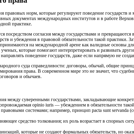
го права
 правовых норм, которые регулируют поведение государств и 
тавных документах международных институтов и в работе Верхо
дной практике.
ся посредством согласия между государствами и превращаются 
рств и убеждения в правовой обязательности такой практики. З
принимаются на международной арене как валидные основы для 
ученых, которые помогают интерпретировать и развивать други
аправлять поведение государств, даже если напрямую не создаю
ународного суда справедливости: договоры, обычай, общие прин
рмирования права. В современном мире это не значит, что суде
оговоров и обычаев.
ия между суверенными государствами, закладывающие конкретн
провождаемая opinio iuris — убеждением в обязательности тако
авовыми системами; например, принцип pacta sunt servanda (
яющее средство толкования; их роль возрастает в спорных сит
изаций, которые не создают формальных обязательств, но оказы