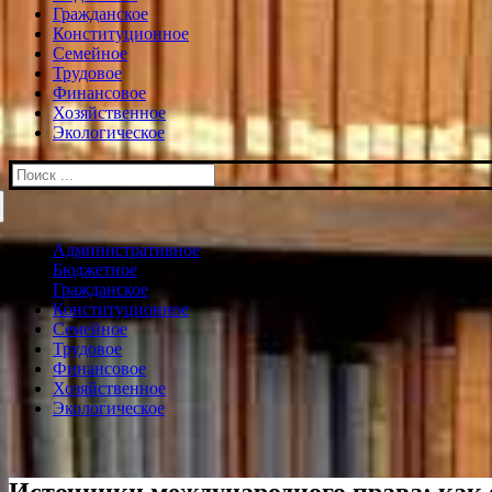
Гражданское
Конституционное
Семейное
Трудовое
Финансовое
Хозяйственное
Экологическое
Искать:
Административное
Бюджетное
Гражданское
Конституционное
Семейное
Трудовое
Финансовое
Хозяйственное
Экологическое
Источники международного права: как