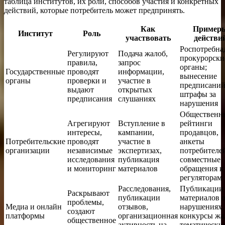
таблица институтов, их роли, способов участия и конкретных
действий, которые потребитель может предпринять.
Как
Пример
Институт
Роль
участвовать
действи
Роспотребна
Регулируют
Подача жалоб,
прокурорски
правила,
запрос
органы;
Государственные
проводят
информации,
вынесение
органы
проверки и
участие в
предписаний
выдают
открытых
штрафы за
предписания
слушаниях
нарушения
Общественн
Агрегируют
Вступление в
рейтинги
интересы,
кампании,
продавцов,
Потребительские
проводят
участие в
анкеты
организации
независимые
экспертизах,
потребителе
исследования
публикация
совместные
и мониторинг
материалов
обращения к
регуляторам
Расследования,
Публикации
Раскрывают
публикации
материалов 
проблемы,
Медиа и онлайн
отзывов,
нарушениях,
создают
платформы
организационная
конкурсы жа
общественное
активность на
тематически