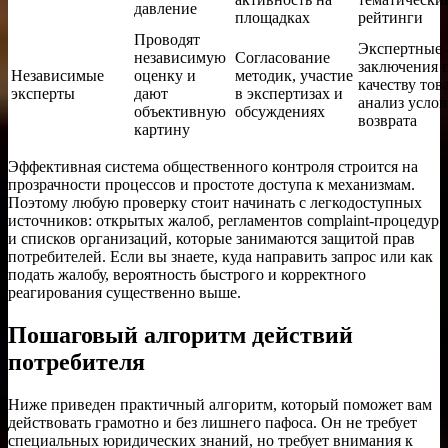
давление
площадках
рейтинги
Проводят
Экспертные
независимую
Согласование
заключения 
Независимые
оценку и
методик, участие
качеству тов
эксперты
дают
в экспертизах и
анализ усло
объективную
обсуждениях
возврата
картину
Эффективная система общественного контроля строится на
прозрачности процессов и простоте доступа к механизмам.
Поэтому любую проверку стоит начинать с легкодоступных
источников: открытых жалоб, регламентов complaint-процедур
и списков организаций, которые занимаются защитой прав
потребителей. Если вы знаете, куда направить запрос или как
подать жалобу, вероятность быстрого и корректного
реагирования существенно выше.
Пошаговый алгоритм действий
потребителя
Ниже приведен практичный алгоритм, который поможет вам
действовать грамотно и без лишнего пафоса. Он не требует
специальных юридических знаний, но требует внимания к