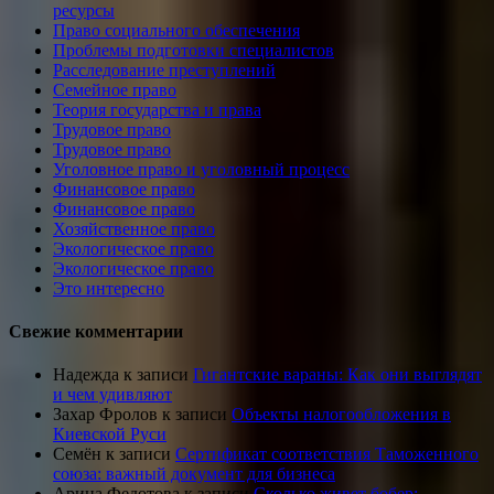
ресурсы
Право социального обеспечения
Проблемы подготовки специалистов
Расследование преступлений
Семейное право
Теория государства и права
Трудовое право
Трудовое право
Уголовное право и уголовный процесс
Финансовое право
Финансовое право
Хозяйственное право
Экологическое право
Экологическое право
Это интересно
Свежие комментарии
Надежда
к записи
Гигантские вараны: Как они выглядят
и чем удивляют
Захар Фролов
к записи
Объекты налогообложения в
Киевской Руси
Семён
к записи
Сертификат соответствия Таможенного
союза: важный документ для бизнеса
Арина Федотова
к записи
Сколько живет бобер: