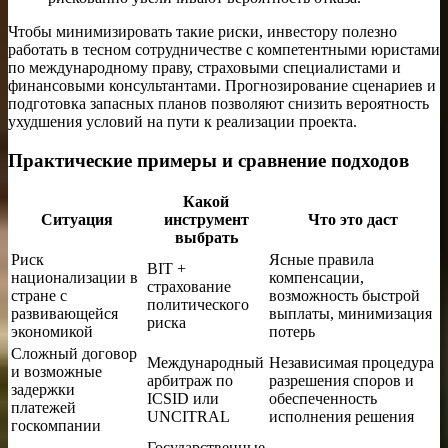
Чтобы минимизировать такие риски, инвестору полезно
работать в тесном сотрудничестве с компетентными юристами
по международному праву, страховыми специалистами и
финансовыми консультантами. Прогнозирование сценариев и
подготовка запасных планов позволяют снизить вероятность
ухудшения условий на пути к реализации проекта.
Практические примеры и сравнение подходов
Какой
Ситуация
инструмент
Что это даст
выбрать
Риск
Ясные правила
BIT +
национализации в
компенсации,
страхование
стране с
возможность быстрой
политического
развивающейся
выплаты, минимизация
риска
экономикой
потерь
Сложный договор
Международный
Независимая процедура
и возможные
арбитраж по
разрешения споров и
задержки
ICSID или
обеспеченность
платежей
UNCITRAL
исполнения решения
госкомпании
Государственные