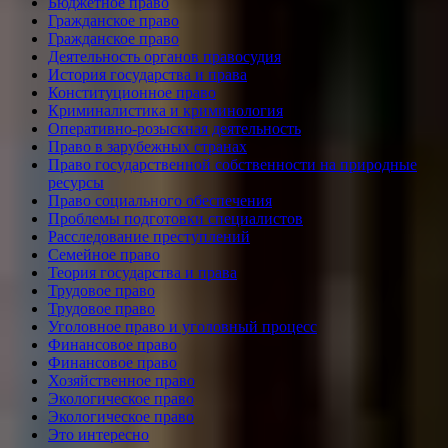
Бюджетное право
Гражданское право
Гражданское право
Деятельность органов правосудия
История государства и права
Конституционное право
Криминалистика и криминология
Оперативно-розыскная деятельность
Право в зарубежных странах
Право государственной собственности на природные
ресурсы
Право социального обеспечения
Проблемы подготовки специалистов
Расследование преступлений
Семейное право
Теория государства и права
Трудовое право
Трудовое право
Уголовное право и уголовный процесс
Финансовое право
Финансовое право
Хозяйственное право
Экологическое право
Экологическое право
Это интересно