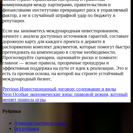
коммуникация между партнерами, правительством и
финансовыми институтами превращают риск в управляемый
фактор, а не в случайный штрафной удар по бюджету и
репутации.
Если вы занимаетесь международным инвестированием,
начните с анализа доступных источников гарантий, составьте
дорожную карту для каждого проекта и держите в
распоряжении комплект документов, которые помогут быстро
претендовать на компенсацию в случае необходимости.
Прогнозируйте сценарии, оценивайте риски и помните:
главное — ясные правила, прозрачные процедуры и
эффективная поддержка на пути от идеи к реализации. Это и
есть та прочная основа, на которой вы строите устойчивый
международный бизнес.
Навигация
Previous
Previous
Инвестиционный договор: содержание и виды
Next
post:
Next
Особые экономические зоны: правовой режим, который
по
post:
меняет правила игры
записям
Рубрики
Административное право
Без рубрики