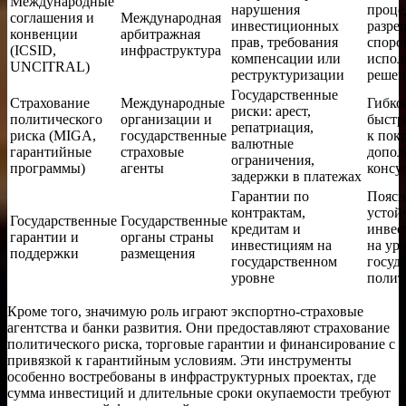
Международные
нарушения
проце
соглашения и
Международная
инвестиционных
разре
конвенции
арбитражная
прав, требования
споро
(ICSID,
инфраструктура
компенсации или
испо
UNCITRAL)
реструктуризации
решен
Государственные
Страхование
Международные
Гибко
риски: арест,
политического
организации и
быстр
репатриация,
риска (MIGA,
государственные
к пок
валютные
гарантийные
страховые
допол
ограничения,
программы)
агенты
консу
задержки в платежах
Гарантии по
Поясн
контрактам,
устой
Государственные
Государственные
кредитам и
инвес
гарантии и
органы страны
инвестициям на
на ур
поддержки
размещения
государственном
госуд
уровне
полит
Кроме того, значимую роль играют экспортно-страховые
агентства и банки развития. Они предоставляют страхование
политического риска, торговые гарантии и финансирование с
привязкой к гарантийным условиям. Эти инструменты
особенно востребованы в инфраструктурных проектах, где
сумма инвестиций и длительные сроки окупаемости требуют