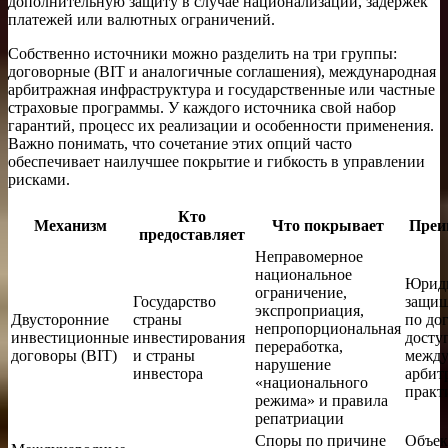
дополнительную защиту в случае национализации, задержек
платежей или валютных ограничений.
Собственно источники можно разделить на три группы:
договорные (BIT и аналогичные соглашения), международная
арбитражная инфраструктура и государственные или частные
страховые программы. У каждого источника свой набор
гарантий, процесс их реализации и особенности применения.
Важно понимать, что сочетание этих опций часто
обеспечивает наилучшее покрытие и гибкость в управлении
рисками.
Кто
Механизм
Что покрывает
Преи
предоставляет
Неправомерное
национальное
Юриди
ограничение,
Государство
защищ
экспроприация,
Двусторонние
страны
по дог
непропорциональная
инвестиционные
инвестирования
досту
переработка,
договоры (BIT)
и страны
между
нарушение
инвестора
арбит
«национального
практ
режима» и правила
репатриации
Споры по причине
Объек