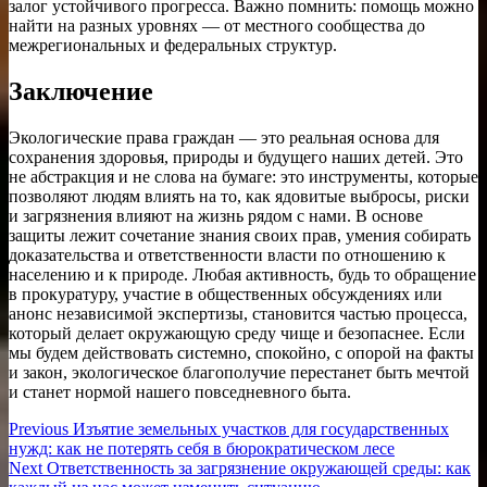
залог устойчивого прогресса. Важно помнить: помощь можно
найти на разных уровнях — от местного сообщества до
межрегиональных и федеральных структур.
Заключение
Экологические права граждан — это реальная основа для
сохранения здоровья, природы и будущего наших детей. Это
не абстракция и не слова на бумаге: это инструменты, которые
позволяют людям влиять на то, как ядовитые выбросы, риски
и загрязнения влияют на жизнь рядом с нами. В основе
защиты лежит сочетание знания своих прав, умения собирать
доказательства и ответственности власти по отношению к
населению и к природе. Любая активность, будь то обращение
в прокуратуру, участие в общественных обсуждениях или
анонс независимой экспертизы, становится частью процесса,
который делает окружающую среду чище и безопаснее. Если
мы будем действовать системно, спокойно, с опорой на факты
и закон, экологическое благополучие перестанет быть мечтой
и станет нормой нашего повседневного быта.
Навигация
Previous
Previous
Изъятие земельных участков для государственных
post:
нужд: как не потерять себя в бюрократическом лесе
по
Next
Next
Ответственность за загрязнение окружающей среды: как
post: