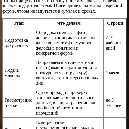
Чтобы процедура шла по плану и не затягивалась, полезно
знать стандартную схему. Ниже приведены этапы в удобной
форме, чтобы не запутаться в бумагах и сроках.
Этап
Что делаем
Строки
Сбор доказательств: фото,
анализы, копии актов, письма в
2–7
Подготовка
адрес ведомств; формулировка
рабочих
документов
жалобы в понятной и
дней
конкретной форме.
Направляем в компетентный
орган (административную или
Подача
прокурорскую структуру) с
1 месяц
жалобы
копиями для заинтересованных
лиц.
Орган проводит проверку,
запрашивает дополнительные
Рассмотрение
до 3
данные, выносит решение или
и ответ
месяцев
сообщает об отсутствии
нарушений.
Если решение
неудовлетворительно, можно