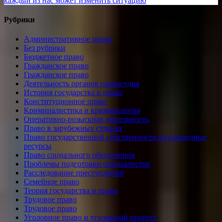
записям
каждый из нас может изменить ситуацию
Рубрики
Административное право
Без рубрики
Бюджетное право
Гражданское право
Гражданское право
Деятельность органов правосудия
История государства и права
Конституционное право
Криминалистика и криминология
Оперативно-розыскная деятельность
Право в зарубежных странах
Право государственной собственности на природные
ресурсы
Право социального обеспечения
Проблемы подготовки специалистов
Расследование преступлений
Семейное право
Теория государства и права
Трудовое право
Трудовое право
Уголовное право и уголовный процесс