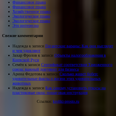
Финансовое право
Финансовое право
Хозяйственное право
Экологическое право
Экологическое право
Это интересно
Свежие комментарии
Надежда
к записи
Гигантские вараны: Как они выглядят
и чем удивляют
Захар Фролов
к записи
Объекты налогообложения в
Киевской Руси
Семён
к записи
Сертификат соответствия Таможенного
союза: важный документ для бизнеса
Арина Федотова
к записи
Сколько живет бобер:
удивительные факты о жизни этих удивительных
животных
Надежда
к записи
Как самому установить откосы на
пластиковые окна: пошаговая инструкция
Ссылки:
kroliki-prosto.ru