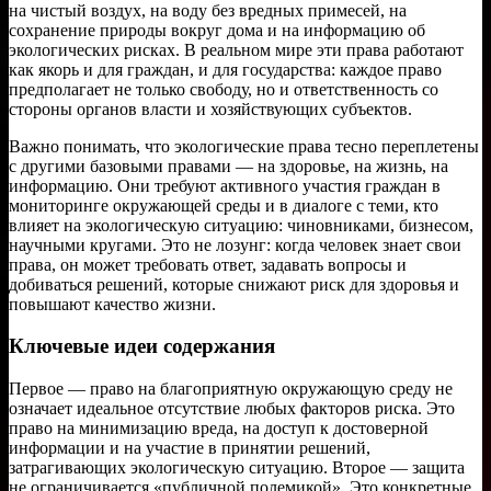
на чистый воздух, на воду без вредных примесей, на
сохранение природы вокруг дома и на информацию об
экологических рисках. В реальном мире эти права работают
как якорь и для граждан, и для государства: каждое право
предполагает не только свободу, но и ответственность со
стороны органов власти и хозяйствующих субъектов.
Важно понимать, что экологические права тесно переплетены
с другими базовыми правами — на здоровье, на жизнь, на
информацию. Они требуют активного участия граждан в
мониторинге окружающей среды и в диалоге с теми, кто
влияет на экологическую ситуацию: чиновниками, бизнесом,
научными кругами. Это не лозунг: когда человек знает свои
права, он может требовать ответ, задавать вопросы и
добиваться решений, которые снижают риск для здоровья и
повышают качество жизни.
Ключевые идеи содержания
Первое — право на благоприятную окружающую среду не
означает идеальное отсутствие любых факторов риска. Это
право на минимизацию вреда, на доступ к достоверной
информации и на участие в принятии решений,
затрагивающих экологическую ситуацию. Второе — защита
не ограничивается «публичной полемикой». Это конкретные