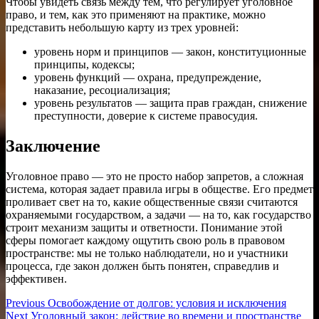
Чтобы увидеть связь между тем, что регулирует уголовное
право, и тем, как это применяют на практике, можно
представить небольшую карту из трех уровней:
уровень норм и принципов — закон, конституционные
принципы, кодексы;
уровень функций — охрана, предупреждение,
наказание, ресоциализация;
уровень результатов — защита прав граждан, снижение
преступности, доверие к системе правосудия.
Заключение
Уголовное право — это не просто набор запретов, а сложная
система, которая задает правила игры в обществе. Его предмет
проливает свет на то, какие общественные связи считаются
охраняемыми государством, а задачи — на то, как государство
строит механизм защиты и ответности. Понимание этой
сферы помогает каждому ощутить свою роль в правовом
пространстве: мы не только наблюдатели, но и участники
процесса, где закон должен быть понятен, справедлив и
эффективен.
Навигация
Previous
Previous
Освобождение от долгов: условия и исключения
Next
post:
Next
Уголовный закон: действие во времени и пространстве