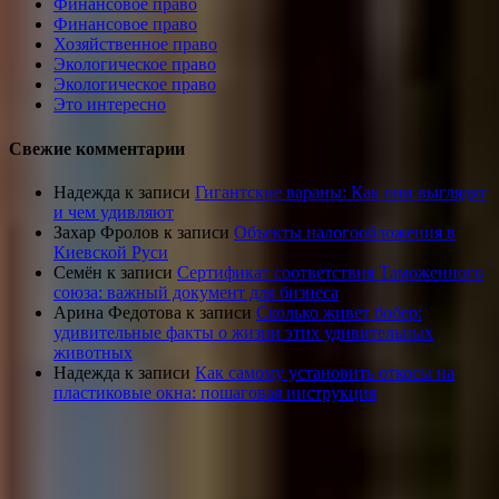
Финансовое право
Финансовое право
Хозяйственное право
Экологическое право
Экологическое право
Это интересно
Свежие комментарии
Надежда
к записи
Гигантские вараны: Как они выглядят
и чем удивляют
Захар Фролов
к записи
Объекты налогообложения в
Киевской Руси
Семён
к записи
Сертификат соответствия Таможенного
союза: важный документ для бизнеса
Арина Федотова
к записи
Сколько живет бобер:
удивительные факты о жизни этих удивительных
животных
Надежда
к записи
Как самому установить откосы на
пластиковые окна: пошаговая инструкция