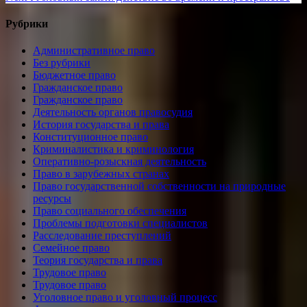
по
post:
записям
Рубрики
Административное право
Без рубрики
Бюджетное право
Гражданское право
Гражданское право
Деятельность органов правосудия
История государства и права
Конституционное право
Криминалистика и криминология
Оперативно-розыскная деятельность
Право в зарубежных странах
Право государственной собственности на природные
ресурсы
Право социального обеспечения
Проблемы подготовки специалистов
Расследование преступлений
Семейное право
Теория государства и права
Трудовое право
Трудовое право
Уголовное право и уголовный процесс