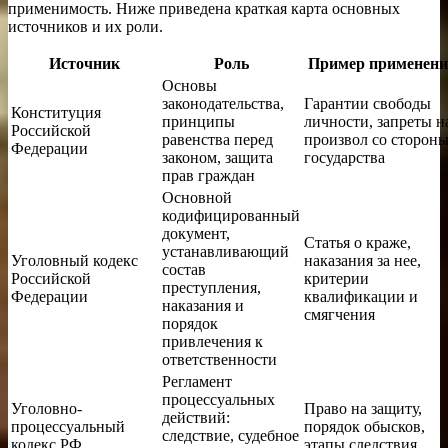
применимость. Ниже приведена краткая карта основных
источников и их роли.
Источник
Роль
Пример применен
Основы
законодательства,
Гарантии свободы
Конституция
принципы
личности, запреты н
Российской
равенства перед
произвол со сторон
Федерации
законом, защита
государства
прав граждан
Основной
кодифицированный
документ,
Статья о краже,
устанавливающий
Уголовный кодекс
наказания за нее,
состав
Российской
критерии
преступления,
Федерации
квалификации и
наказания и
смягчения
порядок
привлечения к
ответственности
Регламент
процессуальных
Уголовно-
Право на защиту,
действий:
процессуальный
порядок обысков,
следствие, судебное
кодекс РФ
этапы следствия