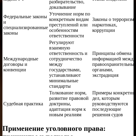
разбирательство,
доказывание
Уточнение норм по
Федеральные законы
конкретным видам
Законы о терроризме
и
преступлений или
наркотиках,
специализированные
особенностям
коррупции
законы
ответственности
Регулируют
взаимную
ответственность и
Принципы обмена
Международные
сотрудничество
информацией между
договоры и
между
правоохранительны
конвенции
государствами,
органами,
устанавливают
экстрадиция
минимальные
стандарты
Толкование норм,
Примеры конкретны
развитие правовой
дел, которым
Судебная практика
доктрины,
руководствуются
адаптация норм к
последующие
новым реалиям
решения судов
Применение уголовного права: