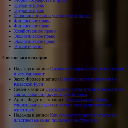
Теория государства и права
Трудовое право
Трудовое право
Уголовное право и уголовный процесс
Финансовое право
Финансовое право
Хозяйственное право
Экологическое право
Экологическое право
Это интересно
Свежие комментарии
Надежда
к записи
Гигантские вараны: Как они выглядят
и чем удивляют
Захар Фролов
к записи
Объекты налогообложения в
Киевской Руси
Семён
к записи
Сертификат соответствия Таможенного
союза: важный документ для бизнеса
Арина Федотова
к записи
Сколько живет бобер:
удивительные факты о жизни этих удивительных
животных
Надежда
к записи
Как самому установить откосы на
пластиковые окна: пошаговая инструкция