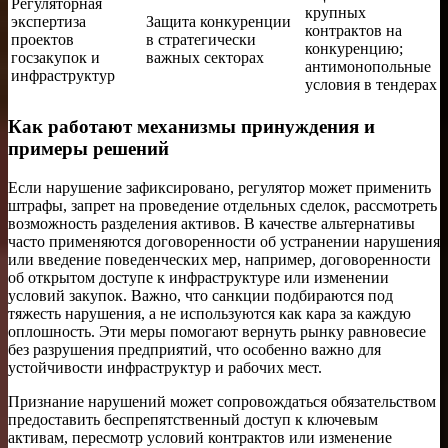
Регуляторная
крупных
экспертиза
Защита конкуренции
контрактов на
проектов
в стратегически
конкуренцию;
госзакупок и
важных секторах
антимонопольные
инфраструктур
условия в тендерах
Как работают механизмы принуждения и
примеры решений
Если нарушение зафиксировано, регулятор может применить
штрафы, запрет на проведение отдельных сделок, рассмотреть
возможность разделения активов. В качестве альтернативы
часто применяются договоренности об устранении нарушения
или введение поведенческих мер, например, договоренности
об открытом доступе к инфраструктуре или изменении
условий закупок. Важно, что санкции подбираются под
тяжесть нарушения, а не используются как кара за каждую
оплошность. Эти меры помогают вернуть рынку равновесие
без разрушения предприятий, что особенно важно для
устойчивости инфраструктур и рабочих мест.
Признание нарушений может сопровождаться обязательством
предоставить беспрепятственный доступ к ключевым
активам, пересмотр условий контрактов или изменение