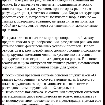
правил, которые упорядочивают поведение компаний на
рынке. Его задача не ограничить предпринимательскую
инициативу, а создать условия, при которых рынок сам
регулирует цены, качество и инновации. Когда конкуренция
работает честно, потребитель получает выбор, а бизнес —
стимул к совершенствованию, не тратя силы на попытки
«обойти» конкурентов через соглашения или монопольные
практики.
На практике это означает запрет договоренностей между
предприятиями о ценообразовании, разделении рынков или
установлении фиксированных условий поставок. Запрет
относится и к злоупотреблению доминирующим положением,
когда крупная компания может искусственно вытеснять
конкурентов или ограничивать доступ на рынок. В основе —
взаимная защита интересов участников рынка, независимой
оценки рынков и прозрачной среды для сделок.
В российской правовой системе основой служит закон «О
защите конкуренции» и сопутствующие акты. Ведомство,
штат сотрудников которого занимается выявлением и
расследованием нарушений, — Федеральная
антимонопольная служба. В сочетании с судебной системой
эти механизмы дают возможность не только наказывать за
антиконкурентное поведение, но и предотвращать риски еще
на стадии переговоров и сделок.