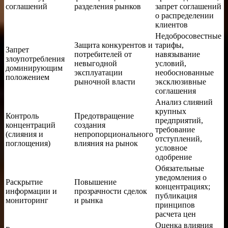
соглашений
разделения рынков
запрет соглашений
о распределении
клиентов
Недобросовестные
Защита конкурентов и
тарифы,
Запрет
потребителей от
навязывание
злоупотребления
невыгодной
условий,
доминирующим
эксплуатации
необоснованные
положением
рыночной власти
эксклюзивные
соглашения
Анализ слияний
крупных
Контроль
Предотвращение
предприятий,
концентраций
создания
требование
(слияния и
непропорционального
отступлений,
поглощения)
влияния на рынок
условное
одобрение
Обязательные
уведомления о
Раскрытие
Повышение
концентрациях;
информации и
прозрачности сделок
публикация
мониторинг
и рынка
принципов
расчета цен
Оценка влияния