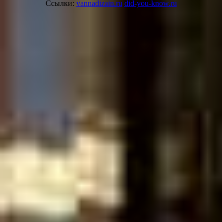
Ссылки:
vannadizain.ru
did-you-know.ru