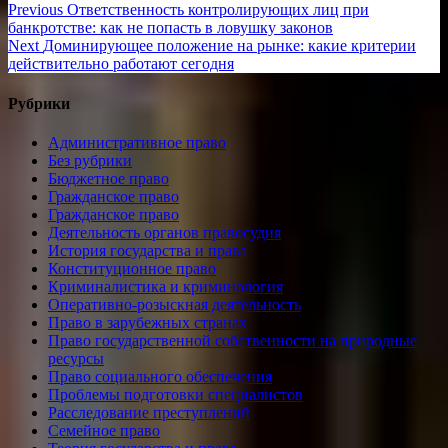
Навигация
Previous
Previous
Ответственность контролирующих лиц при
post:
банкротстве: как не попасть в ловушку законов
по
Next
Next
Доминирующее положение на рынке: какие критерии
записям
post:
действительно работают сегодня
Рубрики
Административное право
Без рубрики
Бюджетное право
Гражданское право
Гражданское право
Деятельность органов правосудия
История государства и права
Конституционное право
Криминалистика и криминология
Оперативно-розыскная деятельность
Право в зарубежных странах
Право государственной собственности на природные
ресурсы
Право социального обеспечения
Проблемы подготовки специалистов
Расследование преступлений
Семейное право