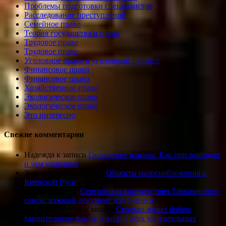
Проблемы подготовки специалистов
Расследование преступлений
Семейное право
Теория государства и права
Трудовое право
Трудовое право
Уголовное право и уголовный процесс
Финансовое право
Финансовое право
Хозяйственное право
Экологическое право
Экологическое право
Это интересно
Свежие комментарии
Надежда
к записи
Гигантские вараны: Как они выглядят
и чем удивляют
Захар Фролов
к записи
Объекты налогообложения в
Киевской Руси
Семён
к записи
Сертификат соответствия Таможенного
союза: важный документ для бизнеса
Арина Федотова
к записи
Сколько живет бобер:
удивительные факты о жизни этих удивительных