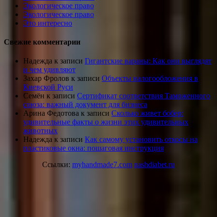
Экологическое право
Экологическое право
Это интересно
Свежие комментарии
Надежда
к записи
Гигантские вараны: Как они выглядят
и чем удивляют
Захар Фролов
к записи
Объекты налогообложения в
Киевской Руси
Семён
к записи
Сертификат соответствия Таможенного
союза: важный документ для бизнеса
Арина Федотова
к записи
Сколько живет бобер:
удивительные факты о жизни этих удивительных
животных
Надежда
к записи
Как самому установить откосы на
пластиковые окна: пошаговая инструкция
Ссылки:
myhandmade7.com
nashdiabet.ru