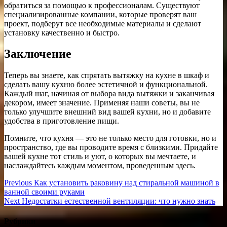
обратиться за помощью к профессионалам. Существуют
специализированные компании, которые проверят ваш
проект, подберут все необходимые материалы и сделают
установку качественно и быстро.
Заключение
Теперь вы знаете, как спрятать вытяжку на кухне в шкаф и
сделать вашу кухню более эстетичной и функциональной.
Каждый шаг, начиная от выбора вида вытяжки и заканчивая
декором, имеет значение. Применяя наши советы, вы не
только улучшите внешний вид вашей кухни, но и добавите
удобства в приготовление пищи.
Помните, что кухня — это не только место для готовки, но и
пространство, где вы проводите время с близкими. Придайте
вашей кухне тот стиль и уют, о которых вы мечтаете, и
наслаждайтесь каждым моментом, проведенным здесь.
Навигация
Previous
Previous
Как установить раковину над стиральной машиной в
post:
ванной своими руками
по
Next
Next
Недостатки естественной вентиляции: что нужно знать
записям
post:
Рубрики