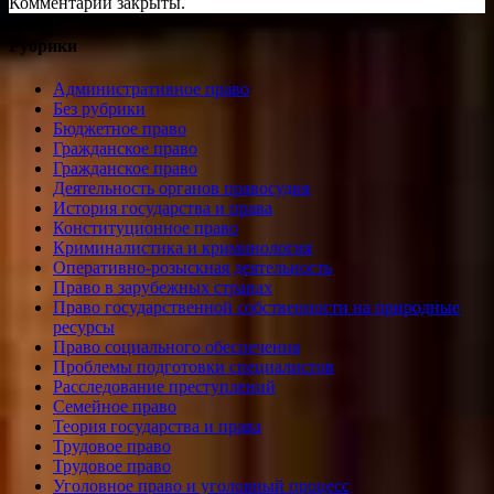
Комментарии закрыты.
Рубрики
Административное право
Без рубрики
Бюджетное право
Гражданское право
Гражданское право
Деятельность органов правосудия
История государства и права
Конституционное право
Криминалистика и криминология
Оперативно-розыскная деятельность
Право в зарубежных странах
Право государственной собственности на природные
ресурсы
Право социального обеспечения
Проблемы подготовки специалистов
Расследование преступлений
Семейное право
Теория государства и права
Трудовое право
Трудовое право
Уголовное право и уголовный процесс