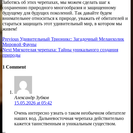
Заботясь об этих черепахах, мы можем сделать шаг к
сохранению природного многообразия и защищенному
будущему для будущих поколений. Так давайте будем
внимательнее относиться к природе, уважать её обитателей и
стараться защищать этот удивительный мир, в котором мы
живем!
Навигация
Previous
Previous
Удивительный Трионикс: Загадочный Меланхолик
post:
Мировой Фауны
по
Next
Next
Мягкотелая черепаха: Тайны уникального создания
записям
post:
природы
1 Comment
Александр Зубков
15.05.2026 at 05:42
Очень интересно узнать о таком необычном обитателе
наших вод. Дальневосточная черепаха действительно
кажется таинственным и уникальным существом.