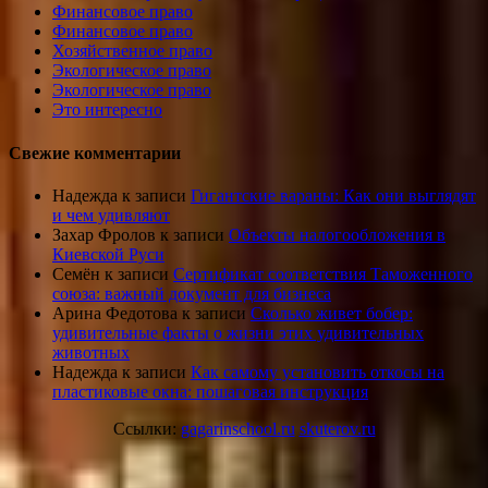
Финансовое право
Финансовое право
Хозяйственное право
Экологическое право
Экологическое право
Это интересно
Свежие комментарии
Надежда
к записи
Гигантские вараны: Как они выглядят
и чем удивляют
Захар Фролов
к записи
Объекты налогообложения в
Киевской Руси
Семён
к записи
Сертификат соответствия Таможенного
союза: важный документ для бизнеса
Арина Федотова
к записи
Сколько живет бобер:
удивительные факты о жизни этих удивительных
животных
Надежда
к записи
Как самому установить откосы на
пластиковые окна: пошаговая инструкция
Ссылки:
gagarinschool.ru
skuterov.ru