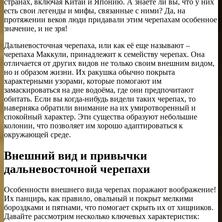
странах, включая Китай и Японию. А знаете ли вы, что у них
есть свои легенды и мифы, связанные с ними? Да, на
протяжении веков люди придавали этим черепахам особенное
значение, и не зря!
Дальневосточная черепаха, или как её еще называют –
черепаха Маккули, принадлежит к семейству черепах. Она
отличается от других видов не только своим внешним видом,
но и образом жизни. Их ракушка обычно покрыта
характерными узорами, которые помогают им
замаскироваться на дне водоёма, где они предпочитают
обитать. Если вы когда-нибудь видели таких черепах, то
наверняка обратили внимание на их умиротворенный и
спокойный характер. Эти существа образуют небольшие
колонии, что позволяет им хорошо адаптироваться к
окружающей среде.
Внешний вид и привычки
дальневосточной черепахи
Особенности внешнего вида черепах поражают воображение!
Их панцирь, как правило, овальный и покрыт мелкими
бороздками и пятнами, что помогает скрыть их от хищников.
Давайте рассмотрим несколько ключевых характеристик: