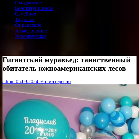
Гражданское
Конституционное
Семейное
Трудовое
Финансовое
Хозяйственное
Экологическое
Гигантский муравьед: таинственный
обитатель южноамериканских лесов
admin
05.09.2024
Это интересно