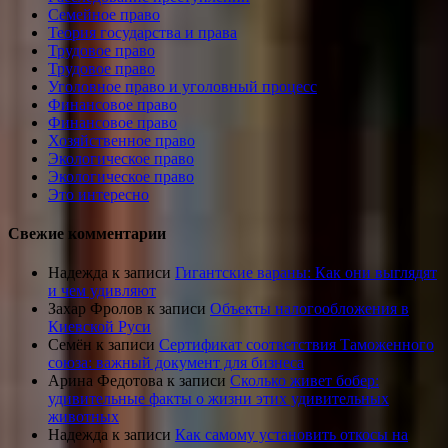
Семейное право
Теория государства и права
Трудовое право
Трудовое право
Уголовное право и уголовный процесс
Финансовое право
Финансовое право
Хозяйственное право
Экологическое право
Экологическое право
Это интересно
Свежие комментарии
Надежда
к записи
Гигантские вараны: Как они выглядят
и чем удивляют
Захар Фролов
к записи
Объекты налогообложения в
Киевской Руси
Семён
к записи
Сертификат соответствия Таможенного
союза: важный документ для бизнеса
Арина Федотова
к записи
Сколько живет бобер:
удивительные факты о жизни этих удивительных
животных
Надежда
к записи
Как самому установить откосы на