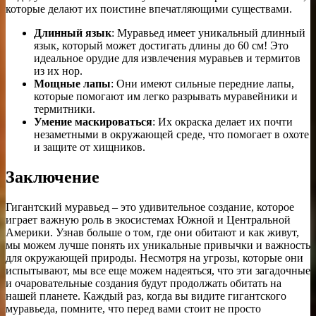
которые делают их поистине впечатляющими существами.
Длинный язык
: Муравьед имеет уникальный длинный
язык, который может достигать длины до 60 см! Это
идеальное орудие для извлечения муравьев и термитов
из их нор.
Мощные лапы
: Они имеют сильные передние лапы,
которые помогают им легко разрывать муравейники и
термитники.
Умение маскироваться
: Их окраска делает их почти
незаметными в окружающей среде, что помогает в охоте
и защите от хищников.
Заключение
Гигантский муравьед – это удивительное создание, которое
играет важную роль в экосистемах Южной и Центральной
Америки. Узнав больше о том, где они обитают и как живут,
мы можем лучше понять их уникальные привычки и важность
для окружающей природы. Несмотря на угрозы, которые они
испытывают, мы все еще можем надеяться, что эти загадочные
и очаровательные создания будут продолжать обитать на
нашей планете. Каждый раз, когда вы видите гигантского
муравьеда, помните, что перед вами стоит не просто