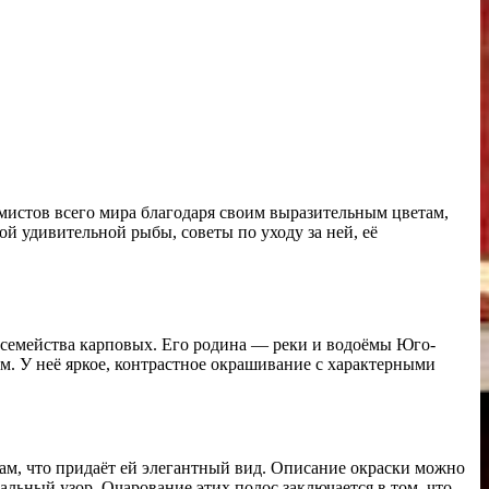
мистов всего мира благодаря своим выразительным цветам,
й удивительной рыбы, советы по уходу за ней, её
ой семейства карповых. Его родина — реки и водоёмы Юго-
м. У неё яркое, контрастное окрашивание с характерными
кам, что придаёт ей элегантный вид. Описание окраски можно
кальный узор. Очарование этих полос заключается в том, что