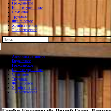
Гражданское
Конституционное
Семейное
Трудовое
Финансовое
Хозяйственное
Экологическое
Искать:
Административное
Бюджетное
Гражданское
Конституционное
Семейное
Трудовое
Финансовое
Хозяйственное
Экологическое
Барбус Крестовый: Яркий Гость Вашег