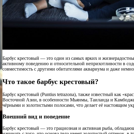
Барбус крестовый — это один из самых ярких и жизнерадостны
активному поведению и относительной неприхотливости в соде
совместимость с другими обитателями аквариума и даже немно
Что такое барбус крестовый?
Барбус крестовый (Puntius tetrazona), также известный как «
Восточной Азии, в особенности Мьянмы, Таиланда и Камбоджи.
чёрными и золотистыми полосами, что делает её настоящим у
Внешний вид и поведение
Барбус крестовый — это грациозная и активная рыба, обладающ
начинать с того, что основа тела имеет золотистый оттенок, в