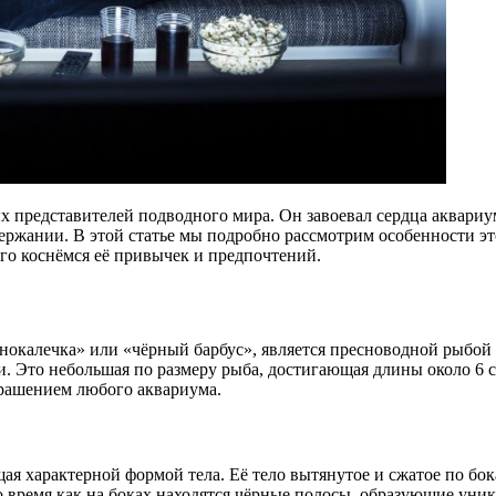
х представителей подводного мира. Он завоевал сердца аквариу
ржании. В этой статье мы подробно рассмотрим особенности это
го коснёмся её привычек и предпочтений.
краснокалечка» или «чёрный барбус», является пресноводной рыб
 Это небольшая по размеру рыба, достигающая длины около 6 с
крашением любого аквариума.
ая характерной формой тела. Её тело вытянутое и сжатое по бо
 то время как на боках находятся чёрные полосы, образующие уни