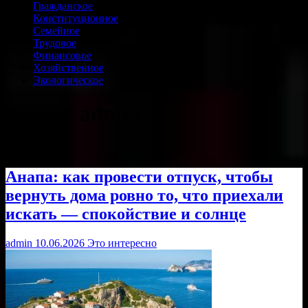
Гражданское
Конституционное
Семейное
Трудовое
Финансовое
Хозяйственное
Экологическое
Автор:
admin
Анапа: как провести отпуск, чтобы
вернуть дома ровно то, что приехали
искать — спокойствие и солнце
admin
10.06.2026
Это интересно