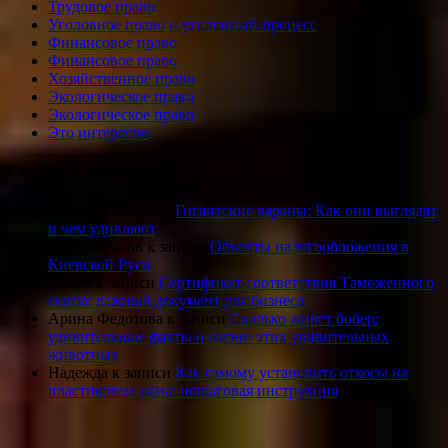
Трудовое право
Уголовное право и уголовный процесс
Финансовое право
Финансовое право
Хозяйственное право
Экологическое право
Экологическое право
Это интересно
Свежие комментарии
Надежда
к записи
Гигантские вараны: Как они выглядят
и чем удивляют
Захар Фролов
к записи
Объекты налогообложения в
Киевской Руси
Семён
к записи
Сертификат соответствия Таможенного
союза: важный документ для бизнеса
Арина Федотова
к записи
Сколько живет бобер:
удивительные факты о жизни этих удивительных
животных
Надежда
к записи
Как самому установить откосы на
пластиковые окна: пошаговая инструкция