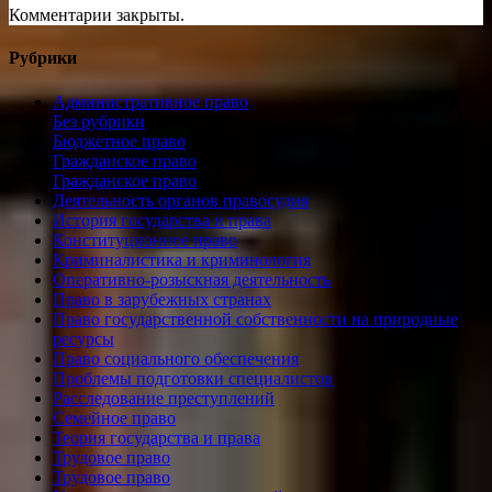
Комментарии закрыты.
Рубрики
Административное право
Без рубрики
Бюджетное право
Гражданское право
Гражданское право
Деятельность органов правосудия
История государства и права
Конституционное право
Криминалистика и криминология
Оперативно-розыскная деятельность
Право в зарубежных странах
Право государственной собственности на природные
ресурсы
Право социального обеспечения
Проблемы подготовки специалистов
Расследование преступлений
Семейное право
Теория государства и права
Трудовое право
Трудовое право