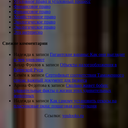
Уголовное право и уголовный процесс
Финансовое право
Финансовое право
Хозяйственное право
Экологическое право
Экологическое право
Это интересно
Свежие комментарии
Надежда
к записи
Гигантские вараны: Как они выглядят
и чем удивляют
Захар Фролов
к записи
Объекты налогообложения в
Киевской Руси
Семён
к записи
Сертификат соответствия Таможенного
союза: важный документ для бизнеса
Арина Федотова
к записи
Сколько живет бобер:
удивительные факты о жизни этих удивительных
животных
Надежда
к записи
Как самому установить откосы на
пластиковые окна: пошаговая инструкция
Ссылки:
youlooks.ru