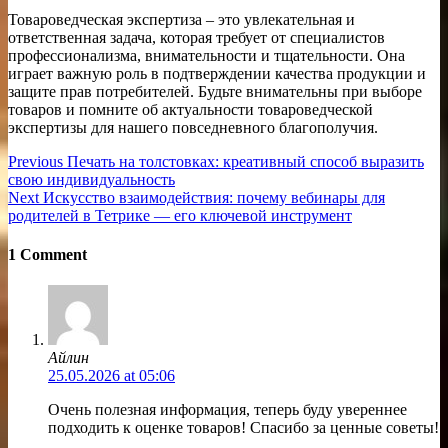
Товароведческая экспертиза – это увлекательная и
ответственная задача, которая требует от специалистов
профессионализма, внимательности и тщательности. Она
играет важную роль в подтверждении качества продукции и
защите прав потребителей. Будьте внимательны при выборе
товаров и помните об актуальности товароведческой
экспертизы для нашего повседневного благополучия.
Навигация
Previous
Previous
Печать на толстовках: креативный способ выразить
post:
свою индивидуальность
по
Next
Next
Искусство взаимодействия: почему вебинары для
записям
post:
родителей в Тетрике — его ключевой инструмент
1 Comment
Айлин
25.05.2026 at 05:06
Очень полезная информация, теперь буду увереннее
подходить к оценке товаров! Спасибо за ценные советы!