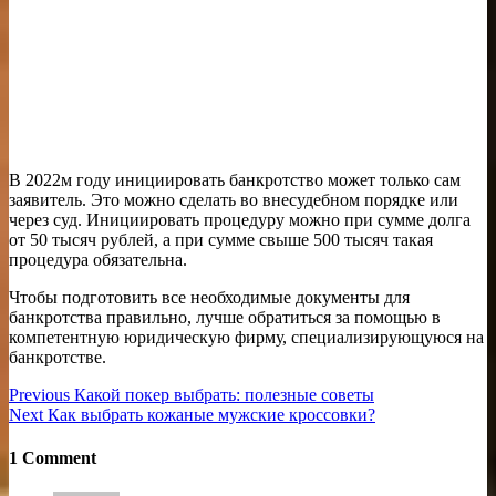
В 2022м году инициировать банкротство может только сам
заявитель. Это можно сделать во внесудебном порядке или
через суд. Инициировать процедуру можно при сумме долга
от 50 тысяч рублей, а при сумме свыше 500 тысяч такая
процедура обязательна.
Чтобы подготовить все необходимые документы для
банкротства правильно, лучше обратиться за помощью в
компетентную юридическую фирму, специализирующуюся на
банкротстве.
Навигация
Previous
Previous
Какой покер выбрать: полезные советы
Next
post:
Next
Как выбрать кожаные мужские кроссовки?
по
post:
записям
1 Comment