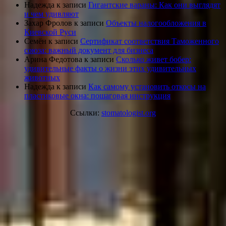
Надежда
к записи
Гигантские вараны: Как они выглядят
и чем удивляют
Захар Фролов
к записи
Объекты налогообложения в
Киевской Руси
Семён
к записи
Сертификат соответствия Таможенного
союза: важный документ для бизнеса
Арина Федотова
к записи
Сколько живет бобер:
удивительные факты о жизни этих удивительных
животных
Надежда
к записи
Как самому установить откосы на
пластиковые окна: пошаговая инструкция
Ссылки:
stomatologist.org