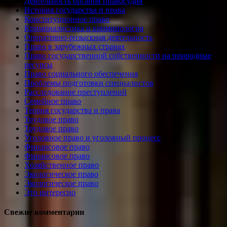
Деятельность органов правосудия
История государства и права
Конституционное право
Криминалистика и криминология
Оперативно-розыскная деятельность
Право в зарубежных странах
Право государственной собственности на природные
ресурсы
Право социального обеспечения
Проблемы подготовки специалистов
Расследование преступлений
Семейное право
Теория государства и права
Трудовое право
Трудовое право
Уголовное право и уголовный процесс
Финансовое право
Финансовое право
Хозяйственное право
Экологическое право
Экологическое право
Это интересно
Свежие комментарии