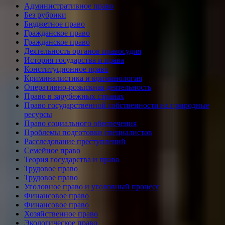
Административное право
Без рубрики
Бюджетное право
Гражданское право
Гражданское право
Деятельность органов правосудия
История государства и права
Конституционное право
Криминалистика и криминология
Оперативно-розыскная деятельность
Право в зарубежных странах
Право государственной собственности на природные
ресурсы
Право социального обеспечения
Проблемы подготовки специалистов
Расследование преступлений
Семейное право
Теория государства и права
Трудовое право
Трудовое право
Уголовное право и уголовный процесс
Финансовое право
Финансовое право
Хозяйственное право
Экологическое право