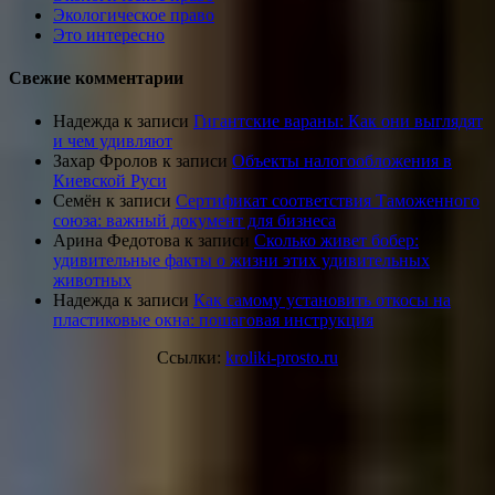
Экологическое право
Это интересно
Свежие комментарии
Надежда
к записи
Гигантские вараны: Как они выглядят
и чем удивляют
Захар Фролов
к записи
Объекты налогообложения в
Киевской Руси
Семён
к записи
Сертификат соответствия Таможенного
союза: важный документ для бизнеса
Арина Федотова
к записи
Сколько живет бобер:
удивительные факты о жизни этих удивительных
животных
Надежда
к записи
Как самому установить откосы на
пластиковые окна: пошаговая инструкция
Ссылки:
kroliki-prosto.ru