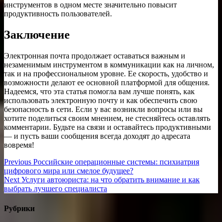
инструментов в одном месте значительно повысит
продуктивность пользователей.
Заключение
Электронная почта продолжает оставаться важным и
незаменимым инструментом в коммуникации как на личном,
так и на профессиональном уровне. Ее скорость, удобство и
возможности делают ее основной платформой для общения.
Надеемся, что эта статья помогла вам лучше понять, как
использовать электронную почту и как обеспечить свою
безопасность в сети. Если у вас возникли вопросы или вы
хотите поделиться своим мнением, не стесняйтесь оставлять
комментарии. Будьте на связи и оставайтесь продуктивными
— и пусть ваши сообщения всегда доходят до адресата
вовремя!
Навигация
Previous
Previous
Российские операционные системы: психиатрия
post:
цифрового мира или смелое будущее?
по
Next
Next
Услуги автоюриста: на что обратить внимание и как
записям
post:
выбрать лучшего специалиста
Рубрики