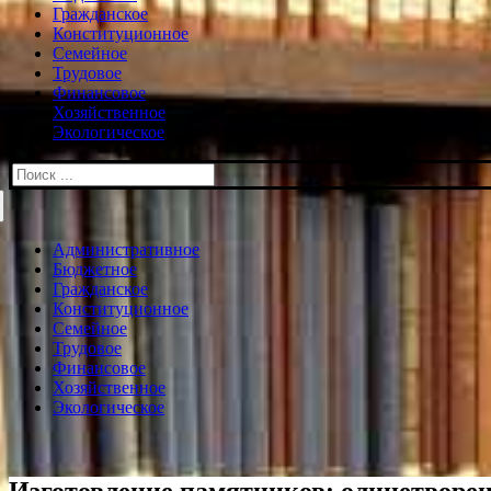
Гражданское
Конституционное
Семейное
Трудовое
Финансовое
Хозяйственное
Экологическое
Искать:
Административное
Бюджетное
Гражданское
Конституционное
Семейное
Трудовое
Финансовое
Хозяйственное
Экологическое
Изготовление памятников: олицетворе