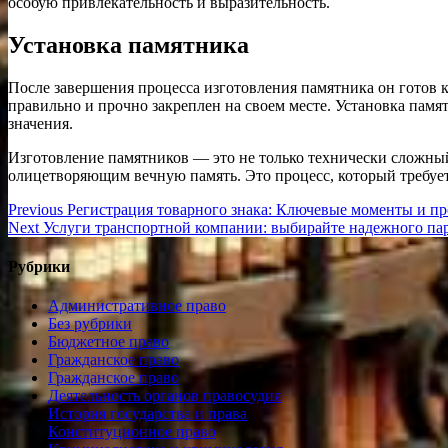
особую привлекательность и выразительность.
Установка памятника
После завершения процесса изготовления памятника он готов к
правильно и прочно закреплен на своем месте. Установка памя
значения.
Изготовление памятников — это не только технически сложный
олицетворяющим вечную память. Это процесс, который требует 
Навигация
Previous
Previous
Регистрация товарного знака: Ключевые моменты и пр
Next
post:
Next
Услуги транспортной компании: выбирайте надежного па
по
post:
записям
Рубрики
Административное право
Без рубрики
Бюджетное право
Гражданское право
Гражданское право
Деятельность органов правосудия
История государства и права
Конституционное право