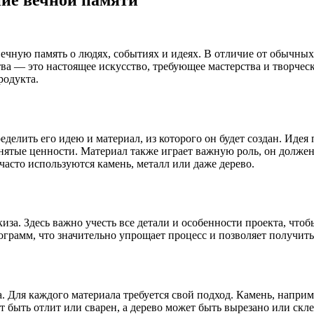
чную память о людях, событиях и идеях. В отличие от обычных
а — это настоящее искусство, требующее мастерства и творческ
родукта.
еделить его идею и материал, из которого он будет создан. Идея
ятые ценности. Материал также играет важную роль, он должен
асто используются камень, металл или даже дерево.
киза. Здесь важно учесть все детали и особенности проекта, чт
грамм, что значительно упрощает процесс и позволяет получить 
а. Для каждого материала требуется свой подход. Камень, напри
быть отлит или сварен, а дерево может быть вырезано или скле