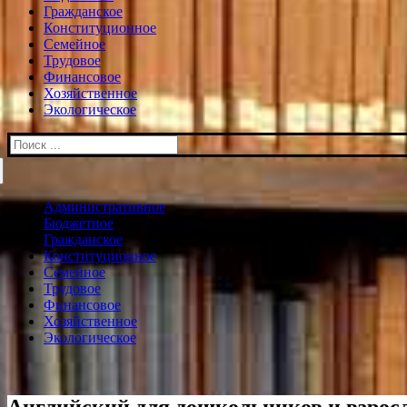
Гражданское
Конституционное
Семейное
Трудовое
Финансовое
Хозяйственное
Экологическое
Искать:
Административное
Бюджетное
Гражданское
Конституционное
Семейное
Трудовое
Финансовое
Хозяйственное
Экологическое
Английский для дошкольников и взрос