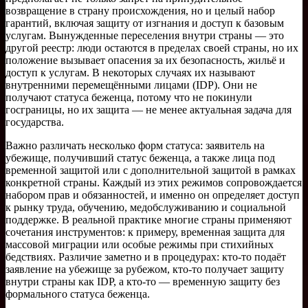
возвращение в страну происхождения, но и целый набор
гарантий, включая защиту от изгнания и доступ к базовым
услугам. Вынужденные переселения внутри страны — это
другой реестр: люди остаются в пределах своей страны, но их
положение вызывает опасения за их безопасность, жильё и
доступ к услугам. В некоторых случаях их называют
внутренними перемещёнными лицами (IDP). Они не
получают статуса беженца, потому что не покинули
госграницы, но их защита — не менее актуальная задача для
государства.
Важно различать несколько форм статуса: заявитель на
убежище, получивший статус беженца, а также лица под
временной защитой или с дополнительной защитой в рамках
конкретной страны. Каждый из этих режимов сопровождается
набором прав и обязанностей, и именно он определяет доступ
к рынку труда, обучению, медобслуживанию и социальной
поддержке. В реальной практике многие страны применяют
сочетания инструментов: к примеру, временная защита для
массовой миграции или особые режимы при стихийных
бедствиях. Различие заметно и в процедурах: кто-то подаёт
заявление на убежище за рубежом, кто-то получает защиту
внутри страны как IDP, а кто-то — временную защиту без
формального статуса беженца.