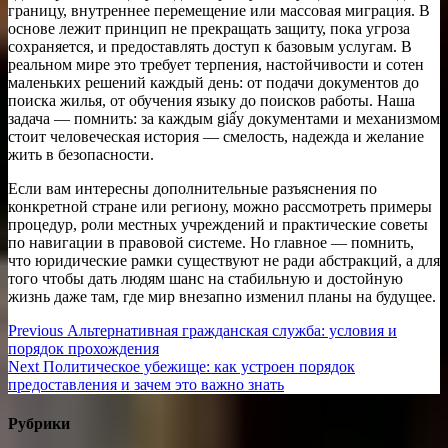
границу, внутреннее перемещение или массовая миграция. В
основе лежит принцип не прекращать защиту, пока угроза
сохраняется, и предоставлять доступ к базовым услугам. В
реальном мире это требует терпения, настойчивости и сотен
маленьких решений каждый день: от подачи документов до
поиска жилья, от обучения языку до поисков работы. Наша
задача — помнить: за каждым giấy документами и механизмом
стоит человеческая история — смелость, надежда и желание
жить в безопасности.
Если вам интересны дополнительные разъяснения по
конкретной стране или региону, можно рассмотреть примеры
процедур, роли местных учреждений и практические советы
по навигации в правовой системе. Но главное — помнить,
что юридические рамки существуют не ради абстракций, а для
того чтобы дать людям шанс на стабильную и достойную
жизнь даже там, где мир внезапно изменил планы на будущее.
Навигация
Previous
Previous
Альтернативная гражданская служба: условия и
post:
порядок прохождения
по
Next
Next
Политическое убежище: как устроен порядок
записям
post:
предоставления и зачем это важно знать
Рубрики