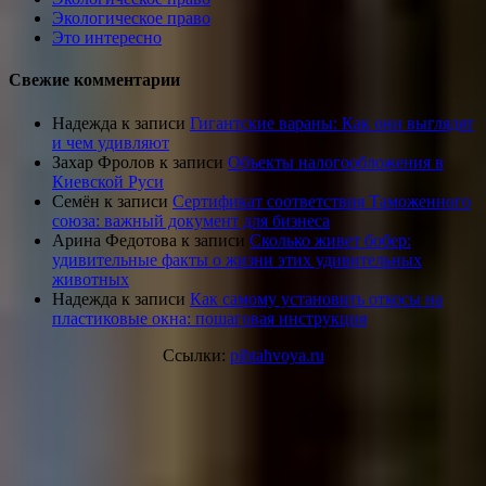
Экологическое право
Это интересно
Свежие комментарии
Надежда
к записи
Гигантские вараны: Как они выглядят
и чем удивляют
Захар Фролов
к записи
Объекты налогообложения в
Киевской Руси
Семён
к записи
Сертификат соответствия Таможенного
союза: важный документ для бизнеса
Арина Федотова
к записи
Сколько живет бобер:
удивительные факты о жизни этих удивительных
животных
Надежда
к записи
Как самому установить откосы на
пластиковые окна: пошаговая инструкция
Ссылки:
pihtahvoya.ru