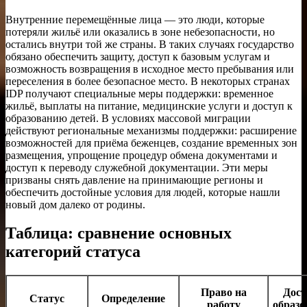
Внутренние перемещённые лица — это люди, которые
потеряли жильё или оказались в зоне небезопасности, но
остались внутри той же страны. В таких случаях государство
обязано обеспечить защиту, доступ к базовым услугам и
возможность возвращения в исходное место пребывания или
переселения в более безопасное место. В некоторых странах
IDP получают специальные меры поддержки: временное
жильё, выплаты на питание, медицинские услуги и доступ к
образованию детей. В условиях массовой миграции
действуют региональные механизмы поддержки: расширение
возможностей для приёма беженцев, создание временных зон
размещения, упрощение процедур обмена документами и
доступ к переводу служебной документации. Эти меры
призваны снять давление на принимающие регионы и
обеспечить достойные условия для людей, которые нашли
новый дом далеко от родины.
Таблица: сравнение основных
категорий статуса
Право на
Дост
Статус
Определение
работу
образ