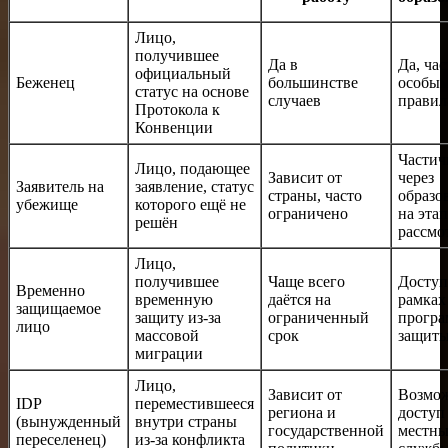
Лицо,
получившее
Да в
Да, час
официальный
Беженец
большинстве
особы
статус на основе
случаев
правил
Протокола к
Конвенции
Частич
Лицо, подающее
Зависит от
через
Заявитель на
заявление, статус
страны, часто
образо
убежище
которого ещё не
ограничено
на этап
решён
рассмо
Лицо,
получившее
Чаще всего
Доступ
Временно
временную
даётся на
рамках
защищаемое
защиту из-за
ограниченный
прогр
лицо
массовой
срок
защит
миграции
Лицо,
Зависит от
Возмо
IDP
переместившееся
региона и
доступ
(вынужденный
внутри страны
государственной
местны
переселенец)
из-за конфликта