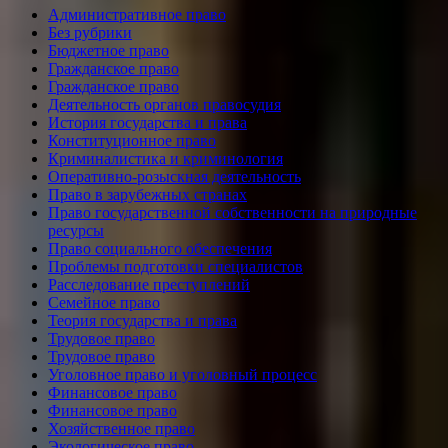
Административное право
Без рубрики
Бюджетное право
Гражданское право
Гражданское право
Деятельность органов правосудия
История государства и права
Конституционное право
Криминалистика и криминология
Оперативно-розыскная деятельность
Право в зарубежных странах
Право государственной собственности на природные
ресурсы
Право социального обеспечения
Проблемы подготовки специалистов
Расследование преступлений
Семейное право
Теория государства и права
Трудовое право
Трудовое право
Уголовное право и уголовный процесс
Финансовое право
Финансовое право
Хозяйственное право
Экологическое право