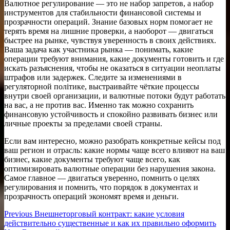
Валютное регулирование — это не набор запретов, а набор
инструментов для стабильности финансовой системы и
прозрачности операций. Знание базовых норм помогает не
терять время на лишние проверки, а наоборот — двигаться
быстрее на рынке, чувствуя уверенность в своих действиях.
Ваша задача как участника рынка — понимать, какие
операции требуют внимания, какие документы готовить и где
искать разъяснения, чтобы не оказаться в ситуации неоплаты
штрафов или задержек. Следите за изменениями в
регуляторной політике, выстраивайте чёткие процессы
внутри своей организации, и валютные потоки будут работать
на вас, а не против вас. Именно так можно сохранить
финансовую устойчивость и спокойно развивать бизнес или
личные проекты за пределами своей страны.
Если вам интересно, можно разобрать конкретные кейсы под
ваш регион и отрасль: какие нормы чаще всего влияют на ваш
бизнес, какие документы требуют чаще всего, как
оптимизировать валютные операции без нарушения закона.
Самое главное — двигаться уверенно, помнить о целях
регулирования и помнить, что порядок в документах и
прозрачность операций экономят время и деньги.
Навигация
Previous
Previous
Внешнеторговый контракт: какие условия
post:
действительно существенные и как их правильно оформить
по