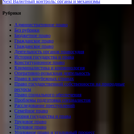
Next
Next
Валютный контроль: органы и механизмы
записям
post:
Рубрики
Административное право
Без рубрики
Бюджетное право
Гражданское право
Гражданское право
Деятельность органов правосудия
История государства и права
Конституционное право
Криминалистика и криминология
Оперативно-розыскная деятельность
Право в зарубежных странах
Право государственной собственности на природные
ресурсы
Право социального обеспечения
Проблемы подготовки специалистов
Расследование преступлений
Семейное право
Теория государства и права
Трудовое право
Трудовое право
Уголовное право и уголовный процесс