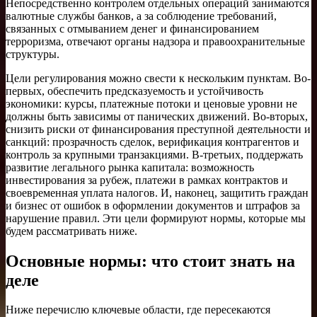
Непосредственно контролем отдельных операций занимаются
валютные службы банков, а за соблюдение требований,
связанных с отмыванием денег и финансированием
терроризма, отвечают органы надзора и правоохранительные
структуры.
Цели регулирования можно свести к нескольким пунктам. Во-
первых, обеспечить предсказуемость и устойчивость
экономики: курсы, платежные потоки и ценовые уровни не
должны быть зависимы от панических движений. Во-вторых,
снизить риски от финансирования преступной деятельности и
санкций: прозрачность сделок, верификация контрагентов и
контроль за крупными транзакциями. В-третьих, поддержать
развитие легального рынка капитала: возможность
инвестирования за рубеж, платежи в рамках контрак­тов и
своевременная уплата налогов. И, наконец, защитить граждан
и бизнес от ошибок в оформлении документов и штрафов за
нарушение правил. Эти цели формируют нормы, которые мы
будем рассматривать ниже.
Основные нормы: что стоит знать на
деле
Ниже перечислю ключевые области, где пересекаются