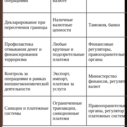
операциями
валюте
Наличные
Декларирование при
валютные
Таможня, банки
пересечении границы
ценности
Профилактика
Любые
Финансовые
отмывания денег и
крупные и
регуляторы,
финансирования
подозрительные
правоохранительн
терроризма
платежи
органы
Контроль за
Экспорт,
Министерство
операциями в рамках
импорт,
финансов, регулято
внешнеэкономической
платежи за
валют
деятельности
услуги
Ограниченные
Правоохранительн
Санкции и платежные
транзакции,
органы, регулятор
системы
санкционные
платежных систем
платежи