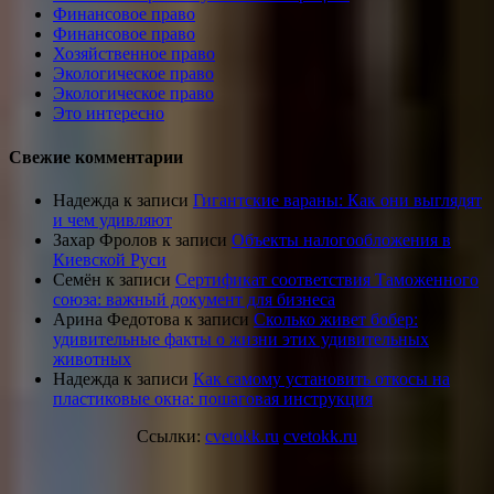
Финансовое право
Финансовое право
Хозяйственное право
Экологическое право
Экологическое право
Это интересно
Свежие комментарии
Надежда
к записи
Гигантские вараны: Как они выглядят
и чем удивляют
Захар Фролов
к записи
Объекты налогообложения в
Киевской Руси
Семён
к записи
Сертификат соответствия Таможенного
союза: важный документ для бизнеса
Арина Федотова
к записи
Сколько живет бобер:
удивительные факты о жизни этих удивительных
животных
Надежда
к записи
Как самому установить откосы на
пластиковые окна: пошаговая инструкция
Ссылки:
cvetokk.ru
cvetokk.ru