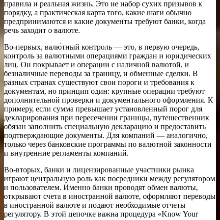
правила и реальная жизнь. Это не набор сухих призывов к
порядку, а практическая карта того, какие шаги обычно
предпринимаются и какие документы требуют банки, когда
речь заходит о валюте.
Во-первых, валю́тный контроль — это, в первую очередь,
контроль за валютными операциями граждан и юридических
лиц. Он покрывает и операции с наличной валютой, и
безналичные переводы за границу, и обменные сделки. В
разных странах существуют свои пороги и требования к
документам, но принцип один: крупные операции требуют
дополнительной проверки и документального оформления. К
примеру, если сумма превышает установленный порог для
декларирования при пересечении границы, путешественник
обязан заполнить специальную декларацию и предоставить
подтверждающие документы. Для компаний — аналогично,
только через банковские программы по валютной законности
и внутренние регламенты компаний.
Во-вторых, банки и лицензированные участники рынка
играют центральную роль как посредники между регулятором
и пользователем. Именно банки проводят обмен валюты,
открывают счета в иностранной валюте, оформляют переводы
в иностранной валюте и подают необходимые отчеты
регулятору. В этой цепочке важна процедура «Know Your