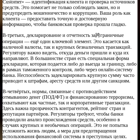
Customer» — идентификация клиента и проверка источников
средств. Это помогает не только соблюдать закон, но и
предупредить мошенничество и коррупцию. Ваша роль как
клиента — предоставить точную и достоверную
информацию, чтобы банковская проверка прошла гладко.
В-третьих, декларирование и отчетность за跨граничные
операции — ещё один ключевой элемент. Это касается как
наличной валюты, так и крупных безналичных транзакций.
Регулятору важно видеть, откуда деньги пришли и куда их
направляют. В большинстве стран есть специальная форма
декларации, которая подается либо до выезда за границу, либо
в рамках таможенного контроля, либо через онлайн-систему
банка. Неспособность задекларировать крупную сумму часто
приводит к штрафам, аресту средств или другим санкциям.
В-четвёртых, нормы, связанные с противодействием
отмыванию денег (ПОД/ФТ) и финансированию терроризма,
охватывают как частные, так и корпоративные транзакции.
Здесь важна прозрачность контрагентов, рейтинг стран и
репутация партнёров. Регуляторы требуют, чтобы банки
проводили анализ происхождения средств, особенно в
случаях крупных и необычных операций. Это не попытка
усложнить жизнь людям, а мера для предотвращения
использования финансовой системы в преступных целях.