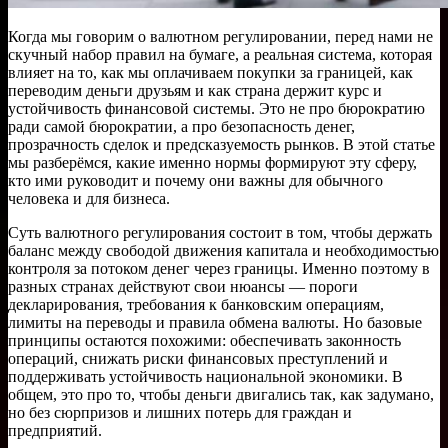
Когда мы говорим о валютном регулировании, перед нами не
скучный набор правил на бумаге, а реальная система, которая
влияет на то, как мы оплачиваем покупки за границей, как
переводим деньги друзьям и как страна держит курс и
устойчивость финансовой системы. Это не про бюрократию
ради самой бюрократии, а про безопасность денег,
прозрачность сделок и предсказуемость рынков. В этой статье
мы разберёмся, какие именно нормы формируют эту сферу,
кто ими руководит и почему они важны для обычного
человека и для бизнеса.
Суть валютного регулирования состоит в том, чтобы держать
баланс между свободой движения капитала и необходимостью
контроля за потоком денег через границы. Именно поэтому в
разных странах действуют свои нюансы — пороги
декларирования, требования к банковским операциям,
лимиты на переводы и правила обмена валюты. Но базовые
принципы остаются похожими: обеспечивать законность
операций, снижать риски финансовых преступлений и
поддерживать устойчивость национальной экономики. В
общем, это про то, чтобы деньги двигались так, как задумано,
но без сюрпризов и лишних потерь для граждан и
предприятий.