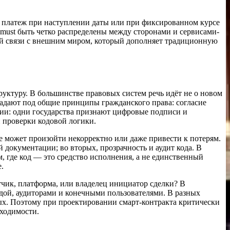
ь платеж при наступлении даты или при фиксированном курсе
ь must быть четко распределены между сторонами и сервисами-
ой связи с внешним миром, который дополняет традиционную
уктуру. В большинстве правовых систем речь идёт не о новом
дпадают под общие принципы гражданского права: согласие
ции: одни государства признают цифровые подписи и
 проверки кодовой логики.
ие может произойти некорректно или даже привести к потерям.
документации; во вторых, прозрачность и аудит кода. В
, где код — это средство исполнения, а не единственный
.
отчик, платформа, или владелец инициатор сделки? В
дой, аудиторами и конечными пользователями. В разных
ых. Поэтому при проектировании смарт‑контракта критически
бходимости.