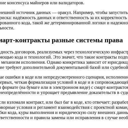
ие консенсуса майнеров или валидаторов.
 внешний источник данных — оракул. Например, чтобы запустит
 риска: надёжность данных и ответственность за их корректност
ированного кода, такой же детерминированной логики и надежн
ьности.
март‑контракты разные системы права
ность договоров, реализуемых через технологическую инфрастр
омощью кода и технологий. Это значит, что такие контракты по
 и механизм исполнения. Однако конкретика зависит от юрисдик
ие требуют дополнительной документальной базой или судебной
лучае ошибки в коде или непредусмотренного сценария, исполнен
рвых, четкая формализация условий в коде и в сопровождающей 
формате (на бумаге или в электронном виде) с смарт‑контрактом
неопределённости и упрощает предъявление доказательств в суде
ли взломали контракт, или был баг в коде, кто отвечает: разраб
оворные условия и регламент взаимодействия с проектной коман
шибки кода, куры выполнения и юридическую силу внешних данн
тветственности и правила замены или исправления в случае нео