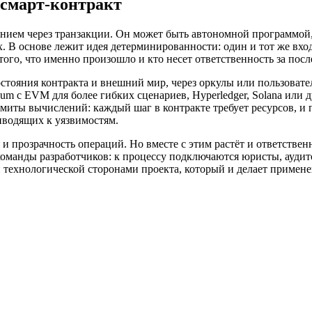
 смарт‑контракт
янием через транзакции. Он может быть автономной программой,
 В основе лежит идея детерминированности: один и тот же вход
того, что именно произошло и кто несет ответственность за посл
состояния контракта и внешний мир, через оркулы или пользова
m с EVM для более гибких сценариев, Hyperledger, Solana или 
миты вычислений: каждый шаг в контракте требует ресурсов, и
иводящих к уязвимостям.
 прозрачность операций. Но вместе с этим растёт и ответственн
команды разработчиков: к процессу подключаются юристы, аудит
 технологической сторонами проекта, который и делает примене