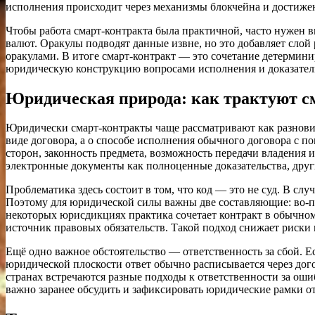
исполнения происходит через механизмы блокчейна и достижен
Чтобы работа смарт‑контракта была практичной, часто нужен
валют. Оракулы подводят данные извне, но это добавляет слой
оракулами. В итоге смарт‑контракт — это сочетание детермин
юридическую конструкцию вопросами исполнения и доказател
Юридическая природа: как трактуют с
Юридически смарт‑контракты чаще рассматривают как разновид
виде договора, а о способе исполнения обычного договора с п
сторон, законность предмета, возможность передачи владения
электронные документы как полноценные доказательства, друг
Проблематика здесь состоит в том, что код — это не суд. В с
Поэтому для юридической силы важны две составляющие: во‑пе
некоторых юрисдикциях практика сочетает контракт в обычном 
источник правовых обязательств. Такой подход снижает риски 
Ещё одно важное обстоятельство — ответственность за сбой. Ес
юридической плоскости ответ обычно расписывается через дог
странах встречаются разные подходы к ответственности за о
важно заранее обсудить и зафиксировать юридические рамки о