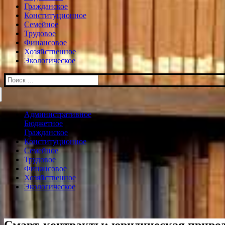
Гражданское
Конституционное
Семейное
Трудовое
Финансовое
Хозяйственное
Экологическое
Искать:
Административное
Бюджетное
Гражданское
Конституционное
Семейное
Трудовое
Финансовое
Хозяйственное
Экологическое
Смарт‑контракты: юридическая природ