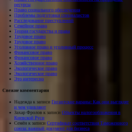
ресурсы
Право социального обеспечения
Проблемы подготовки специалистов
Расследование преступлений
Семейное право
Теория государства и права
Трудовое право
Трудовое право
Уголовное право и уголовный процесс
Финансовое право
Финансовое право
Хозяйственное право
Экологическое право
Экологическое право
Это интересно
Свежие комментарии
Надежда
к записи
Гигантские вараны: Как они выглядят
и чем удивляют
Захар Фролов
к записи
Объекты налогообложения в
Киевской Руси
Семён
к записи
Сертификат соответствия Таможенного
союза: важный документ для бизнеса