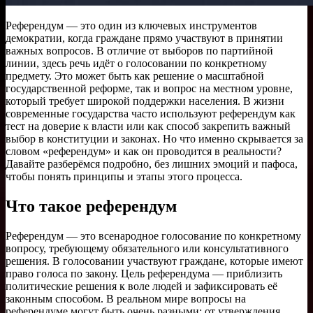
Референдум — это один из ключевых инструментов
демократии, когда граждане прямо участвуют в принятии
важных вопросов. В отличие от выборов по партийной
линии, здесь речь идёт о голосовании по конкретному
предмету. Это может быть как решение о масштабной
государственной реформе, так и вопрос на местном уровне,
который требует широкой поддержки населения. В жизни
современные государства часто используют референдум как
тест на доверие к власти или как способ закрепить важный
выбор в конституции и законах. Но что именно скрывается за
словом «референдум» и как он проводится в реальности?
Давайте разберёмся подробно, без лишних эмоций и пафоса,
чтобы понять принципы и этапы этого процесса.
Что такое референдум
Референдум — это всенародное голосование по конкретному
вопросу, требующему обязательного или консультативного
решения. В голосовании участвуют граждане, которые имеют
право голоса по закону. Цель референдума — приблизить
политические решения к воле людей и зафиксировать её
законным способом. В реальном мире вопросы на
референдуме могут быть очень разными: от утверждения