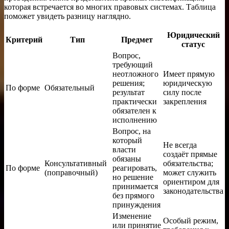
которая встречается во многих правовых системах. Таблица
поможет увидеть разницу наглядно.
Юридический
Критерий
Тип
Предмет
статус
Вопрос,
требующий
неотложного
Имеет прямую
решения;
юридическую
По форме
Обязательный
результат
силу после
практически
закрепления
обязателен к
исполнению
Вопрос, на
который
Не всегда
власти
создаёт прямые
обязаны
Консультативный
обязательства;
По форме
реагировать,
(поправочный)
может служить
но решение
ориентиром для
принимается
законодательства
без прямого
принуждения
Изменение
Особый режим,
или принятие