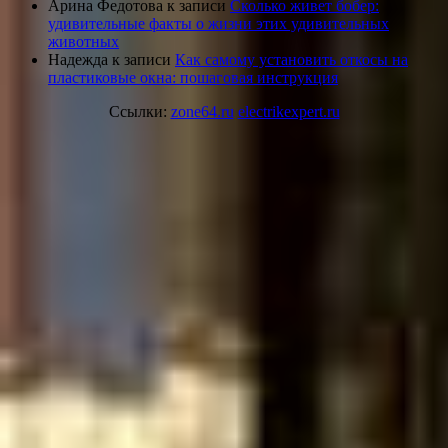
Арина Федотова
к записи
Сколько живет бобер:
удивительные факты о жизни этих удивительных
животных
Надежда
к записи
Как самому установить откосы на
пластиковые окна: пошаговая инструкция
Ссылки:
zone64.ru
electrikexpert.ru