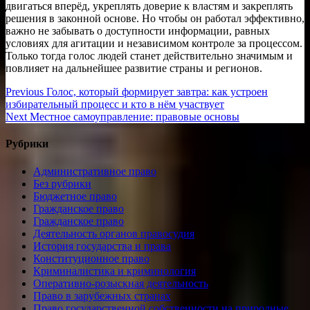
двигаться вперёд, укреплять доверие к властям и закреплять
решения в законной основе. Но чтобы он работал эффективно,
важно не забывать о доступности информации, равных
условиях для агитации и независимом контроле за процессом.
Только тогда голос людей станет действительно значимым и
повлияет на дальнейшее развитие страны и регионов.
Навигация
Previous
Previous
Голос, который формирует завтра: как устроен
post:
избирательный процесс и кто в нём участвует
по
Next
Next
Местное самоуправление: правовые основы
записям
post:
Рубрики
Административное право
Без рубрики
Бюджетное право
Гражданское право
Гражданское право
Деятельность органов правосудия
История государства и права
Конституционное право
Криминалистика и криминология
Оперативно-розыскная деятельность
Право в зарубежных странах
Право государственной собственности на природные