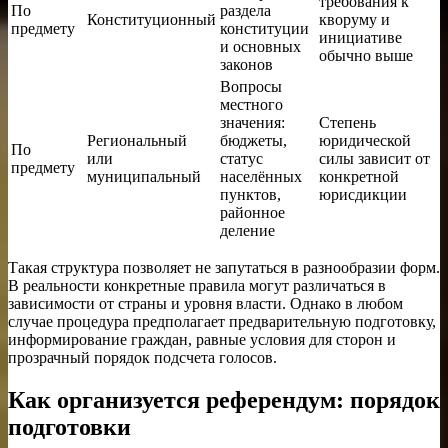
требования к
По
раздела
Конституционный
кворуму и
предмету
конституции
инициативе
и основных
обычно выше
законов
Вопросы
местного
значения:
Степень
Региональный
бюджеты,
юридической
По
или
статус
силы зависит от
предмету
муниципальный
населённых
конкретной
пунктов,
юрисдикции
районное
деление
Такая структура позволяет не запутаться в разнообразии форм.
В реальности конкретные правила могут различаться в
зависимости от страны и уровня власти. Однако в любом
случае процедура предполагает предварительную подготовку,
информирование граждан, равные условия для сторон и
прозрачный порядок подсчета голосов.
Как организуется референдум: порядок
подготовки