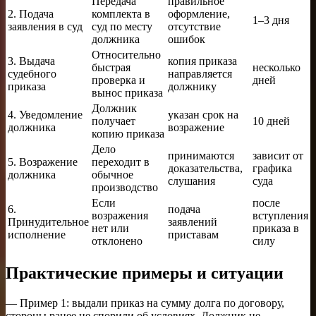
Передача
правильное
2. Подача
комплекта в
оформление,
1–3 дня
заявления в суд
суд по месту
отсутствие
должника
ошибок
Относительно
3. Выдача
копия приказа
быстрая
несколько
судебного
направляется
проверка и
дней
приказа
должнику
вынос приказа
Должник
4. Уведомление
указан срок на
получает
10 дней
должника
возражение
копию приказа
Дело
принимаются
зависит от
5. Возражение
переходит в
доказательства,
графика
должника
обычное
слушания
суда
производство
Если
после
6.
подача
возражения
вступления
Принудительное
заявлений
нет или
приказа в
исполнение
приставам
отклонено
силу
Практические примеры и ситуации
— Пример 1: выдали приказ на сумму долга по договору,
стороны ранее не спорили об условиях. Должник не