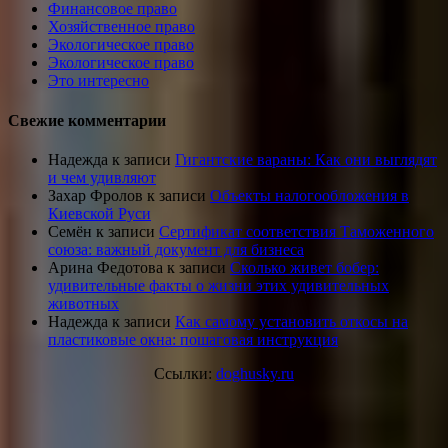
Финансовое право
Хозяйственное право
Экологическое право
Экологическое право
Это интересно
Свежие комментарии
Надежда
к записи
Гигантские вараны: Как они выглядят
и чем удивляют
Захар Фролов
к записи
Объекты налогообложения в
Киевской Руси
Семён
к записи
Сертификат соответствия Таможенного
союза: важный документ для бизнеса
Арина Федотова
к записи
Сколько живет бобер:
удивительные факты о жизни этих удивительных
животных
Надежда
к записи
Как самому установить откосы на
пластиковые окна: пошаговая инструкция
Ссылки:
doghusky.ru