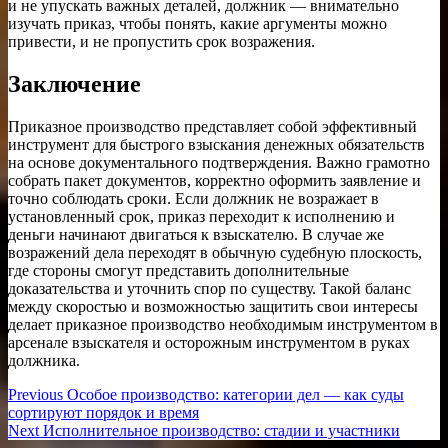
и не упускать важных деталей, должник — внимательно
изучать приказ, чтобы понять, какие аргументы можно
привести, и не пропустить срок возражения.
Заключение
Приказное производство представляет собой эффективный
инструмент для быстрого взыскания денежных обязательств
на основе документального подтверждения. Важно грамотно
собрать пакет документов, корректно оформить заявление и
точно соблюдать сроки. Если должник не возражает в
установленный срок, приказ переходит к исполнению и
деньги начинают двигаться к взыскателю. В случае же
возражений дела переходят в обычную судебную плоскость,
где стороны смогут представить дополнительные
доказательства и уточнить спор по существу. Такой баланс
между скоростью и возможностью защитить свои интересы
делает приказное производство необходимым инструментом в
арсенале взыскателя и осторожным инструментом в руках
должника.
Навигация
Previous
Previous
Особое производство: категории дел — как суды
post:
сортируют порядок и время
по
Next
Next
Исполнительное производство: стадии и участники
post: