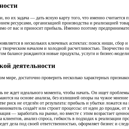
ности
, но их задача — дать ясную карту того, что именно считается 
нием ресурсами, организацией производства и реализацией товар
о от вас и приносит прибыль. Именно поэтому предпринимательс
оявляется в нескольких ключевых аспектах: поиск ниши, сбор и
у творческим началом и холодной расчетливостью. Творчество п
этом балансе рождаются новые продукты, услуги и бизнес-модели
кой деятельности
ом мире, достаточно проверить несколько характерных признако
 не ждет идеального момента, чтобы начать. Он ищет проблемы
ются на основе анализа, без излишней опоры на чужое мнение 
тве риск не отделён от результата: прибыль и убытки ложатся на 
ниматель создаёт или строит процессы: от идеи до продаж, от 
ция — заработать на рынке, но вместе с этим возрастает ценно
клиентов, анализ спроса, гибкость в подходах к реализации про
дет дела под своей ответственностью, оформляет бизнес и след