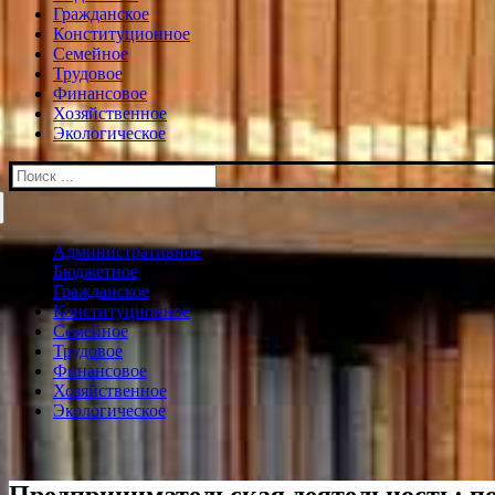
Гражданское
Конституционное
Семейное
Трудовое
Финансовое
Хозяйственное
Экологическое
Искать:
Административное
Бюджетное
Гражданское
Конституционное
Семейное
Трудовое
Финансовое
Хозяйственное
Экологическое
Предпринимательская деятельность: по