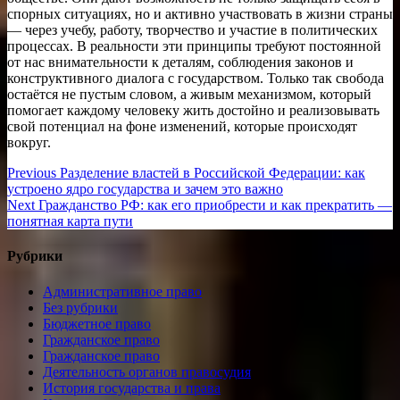
спорных ситуациях, но и активно участвовать в жизни страны
— через учебу, работу, творчество и участие в политических
процессах. В реальности эти принципы требуют постоянной
от нас внимательности к деталям, соблюдения законов и
конструктивного диалога с государством. Только так свобода
остаётся не пустым словом, а живым механизмом, который
помогает каждому человеку жить достойно и реализовывать
свой потенциал на фоне изменений, которые происходят
вокруг.
Навигация
Previous
Previous
Разделение властей в Российской Федерации: как
post:
устроено ядро государства и зачем это важно
по
Next
Next
Гражданство РФ: как его приобрести и как прекратить —
записям
post:
понятная карта пути
Рубрики
Административное право
Без рубрики
Бюджетное право
Гражданское право
Гражданское право
Деятельность органов правосудия
История государства и права