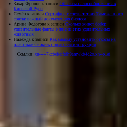
Захар Фролов
к записи
Объекты налогообложения в
Киевской Руси
Семён
к записи
Сертификат соответствия Таможенного
союза: важный документ для бизнеса
Арина Федотова
к записи
Сколько живет бобер:
удивительные факты о жизни этих удивительных
животных
Надежда
к записи
Как самому установить откосы на
пластиковые окна: пошаговая инструкция
Ссылки:
xn-----7kcbekeiftdh9amwkb4d2o.xn--p1ai