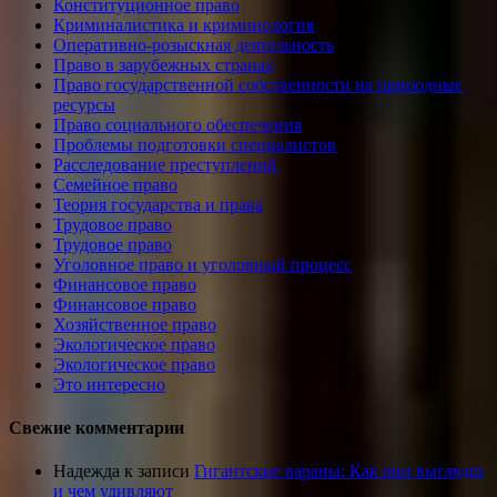
Конституционное право
Криминалистика и криминология
Оперативно-розыскная деятельность
Право в зарубежных странах
Право государственной собственности на природные
ресурсы
Право социального обеспечения
Проблемы подготовки специалистов
Расследование преступлений
Семейное право
Теория государства и права
Трудовое право
Трудовое право
Уголовное право и уголовный процесс
Финансовое право
Финансовое право
Хозяйственное право
Экологическое право
Экологическое право
Это интересно
Свежие комментарии
Надежда
к записи
Гигантские вараны: Как они выглядят
и чем удивляют