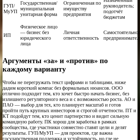
Назначенный
Государственная/
Ограниченная по
ГУП/
руководитель;
муниципальная
имуществу
МуУП
подотчёт
унитарная форма
предприятия
бюджетам
Физическое лицо
— бизнес без
Личная
Самостоятельнос
ИП
юридического
ответственность
предпринимател
лица
Аргументы «за» и «против» по
каждому варианту
Чтобы не перегружать текст цифрами и таблицами, ниже
дадим короткий компас без формальных нюансов. ООО
отлично подходит тем, кто хочет быстро начать бизнес, без
излишнего регуляторного веса и с возможностью роста. АО и
ПАО — выбор для тех, кто планирует масштаб и готов
пройти путь крупных инвесторов и строгой отчетности. ПТ и
КТ подойдут тем, кто ценит партнерство и видит сильную
командную работу. ПК хорош для заработка в рамках
сообщества, где участники совместно ставят цели и делят
результаты. ГУП/МуУП — для проектов, где важна
государственная поддержка и устойчивость, но где не