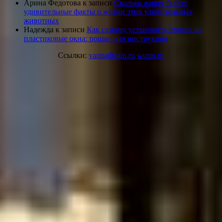
Арина Федотова
к записи
Сколько живет бобер:
удивительные факты о жизни этих удивительных
животных
Надежда
к записи
Как самому установить откосы на
пластиковые окна: пошаговая инструкция
Ссылки:
vannadizain.ru
wums.ru