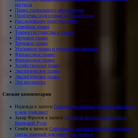
ресурсы
Право социального обеспечения
Проблемы подготовки специалистов
Расследование преступлений
Семейное право
Теория государства и права
Трудовое право
Трудовое право
Уголовное право и уголовный процесс
Финансовое право
Финансовое право
Хозяйственное право
Экологическое право
Экологическое право
Это интересно
Свежие комментарии
Надежда
к записи
Гигантские вараны: Как они выглядят
и чем удивляют
Захар Фролов
к записи
Объекты налогообложения в
Киевской Руси
Семён
к записи
Сертификат соответствия Таможенного
союза: важный документ для бизнеса