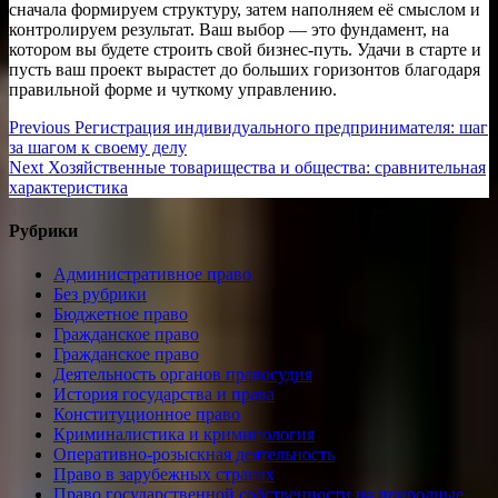
сначала формируем структуру, затем наполняем её смыслом и
контролируем результат. Ваш выбор — это фундамент, на
котором вы будете строить свой бизнес‑путь. Удачи в старте и
пусть ваш проект вырастет до больших горизонтов благодаря
правильной форме и чуткому управлению.
Навигация
Previous
Previous
Регистрация индивидуального предпринимателя: шаг
post:
за шагом к своему делу
по
Next
Next
Хозяйственные товарищества и общества: сравнительная
записям
post:
характеристика
Рубрики
Административное право
Без рубрики
Бюджетное право
Гражданское право
Гражданское право
Деятельность органов правосудия
История государства и права
Конституционное право
Криминалистика и криминология
Оперативно-розыскная деятельность
Право в зарубежных странах
Право государственной собственности на природные