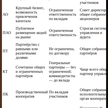
участников
Крупный бизнес,
Ограниченная
Совет директоро
возможность
АО
ответственность
общее собрание
привлечения
по вкладам
акционеров
капитала
Публичное
Строгая система
Ограниченная
ПАО
размещение акций
управления и
ответственность
на рынке
аудита
Партнёрство с
равными или
Не ограничена,
Общее собрание
ПТ
различными
по договору
партнёров
долями
Генеральные
Сочетание общих
партнеры — без
Чаще всего общ
КТ
и ограниченных
ограничений;
партнер управля
партнёров
коммандитисты
— до вклада
Общее собрание;
Производственный
По вкладам
ПК
исполнительный
кооператив
участников
орган кооперати