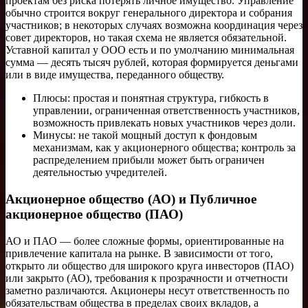
проектам без риска потерять личное имущество. Управление
обычно строится вокруг генерального директора и собрания
участников; в некоторых случаях возможна координация через
совет директоров, но такая схема не является обязательной.
Уставной капитал у ООО есть и по умолчанию минимальная
сумма — десять тысяч рублей, которая формируется деньгами
или в виде имущества, переданного обществу.
Плюсы: простая и понятная структура, гибкость в
управлении, ограниченная ответственность участников,
возможность привлекать новых участников через доли.
Минусы: не такой мощный доступ к фондовым
механизмам, как у акционерного общества; контроль за
распределением прибыли может быть ограничен
деятельностью учредителей.
Акционерное общество (АО) и Публичное
акционерное общество (ПАО)
АО и ПАО — более сложные формы, ориентированные на
привлечение капитала на рынке. В зависимости от того,
открыто ли общество для широкого круга инвесторов (ПАО)
или закрыто (АО), требования к прозрачности и отчетности
заметно различаются. Акционеры несут ответственность по
обязательствам общества в пределах своих вкладов, а