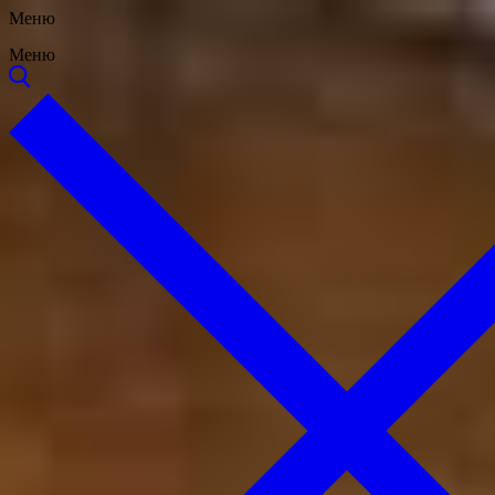
Перейти
Меню
Закрыть
Меню
к
Меню
содержимому