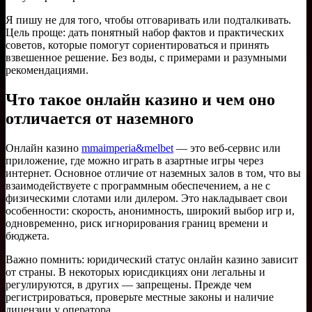
Я пишу не для того, чтобы отговаривать или подталкивать.
Цель проще: дать понятный набор фактов и практических
советов, которые помогут сориентироваться и принять
взвешенное решение. Без воды, с примерами и разумными
рекомендациями.
Что такое онлайн казино и чем оно
отличается от наземного
Онлайн казино
mmaimperia&melbet
— это веб‑сервис или
приложение, где можно играть в азартные игры через
интернет. Основное отличие от наземных залов в том, что вы
взаимодействуете с программным обеспечением, а не с
физическими слотами или дилером. Это накладывает свои
особенности: скорость, анонимность, широкий выбор игр и,
одновременно, риск игнорирования границ времени и
бюджета.
Важно помнить: юридический статус онлайн казино зависит
от страны. В некоторых юрисдикциях они легальны и
регулируются, в других — запрещены. Прежде чем
регистрироваться, проверьте местные законы и наличие
лицензии у оператора.