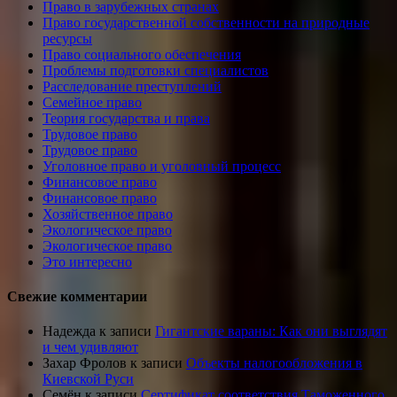
Право в зарубежных странах
Право государственной собственности на природные
ресурсы
Право социального обеспечения
Проблемы подготовки специалистов
Расследование преступлений
Семейное право
Теория государства и права
Трудовое право
Трудовое право
Уголовное право и уголовный процесс
Финансовое право
Финансовое право
Хозяйственное право
Экологическое право
Экологическое право
Это интересно
Свежие комментарии
Надежда
к записи
Гигантские вараны: Как они выглядят
и чем удивляют
Захар Фролов
к записи
Объекты налогообложения в
Киевской Руси
Семён
к записи
Сертификат соответствия Таможенного