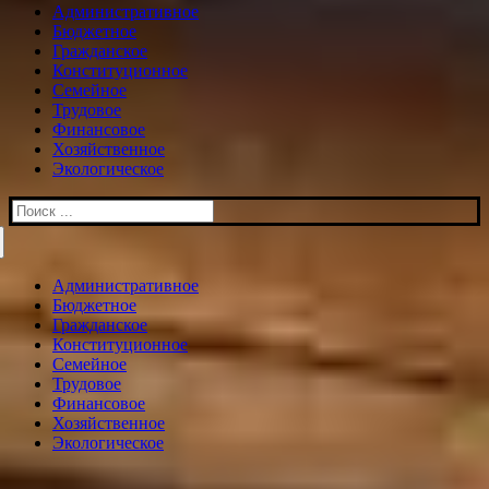
Административное
Бюджетное
Гражданское
Конституционное
Семейное
Трудовое
Финансовое
Хозяйственное
Экологическое
Искать:
Административное
Бюджетное
Гражданское
Конституционное
Семейное
Трудовое
Финансовое
Хозяйственное
Экологическое