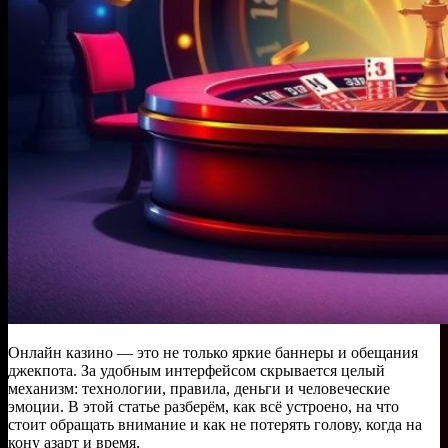
Онлайн казино — это не только яркие баннеры и обещания
джекпота. За удобным интерфейсом скрывается целый
механизм: технологии, правила, деньги и человеческие
эмоции. В этой статье разберём, как всё устроено, на что
стоит обращать внимание и как не потерять голову, когда на
кону азарт и время.