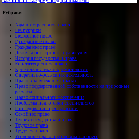
записям
post:
важно знать каждому предпринимателю
Рубрики
Административное право
Без рубрики
Бюджетное право
Гражданское право
Гражданское право
Деятельность органов правосудия
История государства и права
Конституционное право
Криминалистика и криминология
Оперативно-розыскная деятельность
Право в зарубежных странах
Право государственной собственности на природные
ресурсы
Право социального обеспечения
Проблемы подготовки специалистов
Расследование преступлений
Семейное право
Теория государства и права
Трудовое право
Трудовое право
Уголовное право и уголовный процесс