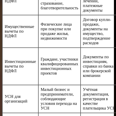
НДФЛ
лечении,
страхование,
платежные
благотворительность
документы
Договор купли-
Физические лица
продажи,
Имущественные
при покупке или
документы на
вычеты по
продаже жилья,
имущество,
НДФЛ
недвижимости
подтверждение
расходов
Документы по
Граждане, участники
Инвестиционные
инвестициям,
квалифицированных
вычеты по
справки из банка
инвестиционных
НДФЛ
или брокерской
проектов
компании
Малый бизнес и
Учётная
предприниматели,
документация,
УСН для
соблюдающие
регистрация в
организаций
условия перехода на
качестве
УСН
плательщика УСН