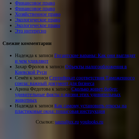
Финансовое право
Финансовое право
Хозяйственное право
Экологическое право
Экологическое право
Это интересно
Свежие комментарии
Надежда
к записи
Гигантские вараны: Как они выглядят
и чем удивляют
Захар Фролов
к записи
Объекты налогообложения в
Киевской Руси
Семён
к записи
Сертификат соответствия Таможенного
союза: важный документ для бизнеса
Арина Федотова
к записи
Сколько живет бобер:
удивительные факты о жизни этих удивительных
животных
Надежда
к записи
Как самому установить откосы на
пластиковые окна: пошаговая инструкция
Ссылки:
saunaljux.ru
youlooks.ru