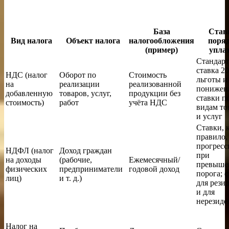
База
Став
Вид налога
Объект налога
налогообложения
поря
(пример)
упла
Стандарт
ставка 2
НДС (налог
Оборот по
Стоимость
льготы и
на
реализации
реализованной
понижен
добавленную
товаров, услуг,
продукции без
ставки п
стоимость)
работ
учёта НДС
видам то
и услуг
Ставки, 
правило,
прогрес
НДФЛ (налог
Доход граждан
при
на доходы
(рабочие,
Ежемесячный/
превыше
физических
предприниматели
годовой доход
порога; с
лиц)
и т. д.)
для рези
и для
нерезиде
Налог на