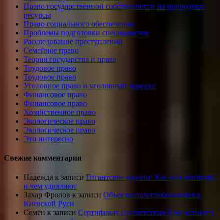
Право государственной собственности на природные
ресурсы
Право социального обеспечения
Проблемы подготовки специалистов
Расследование преступлений
Семейное право
Теория государства и права
Трудовое право
Трудовое право
Уголовное право и уголовный процесс
Финансовое право
Финансовое право
Хозяйственное право
Экологическое право
Экологическое право
Это интересно
Свежие комментарии
Надежда
к записи
Гигантские вараны: Как они выглядят
и чем удивляют
Захар Фролов
к записи
Объекты налогообложения в
Киевской Руси
Семён
к записи
Сертификат соответствия Таможенного