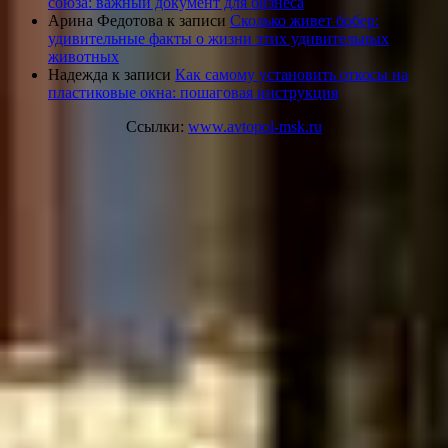
союза: важный документ для бизнеса
Арина Федотова
к записи
Сколько живет бобер:
удивительные факты о жизни этих удивительных
животных
Надежда
к записи
Как самому установить откосы на
пластиковые окна: пошаговая инструкция
Ссылки:
www.avtopol-msk.ru