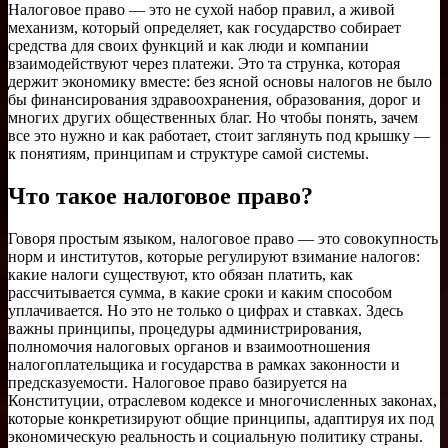
Налоговое право — это не сухой набор правил, а живой
механизм, который определяет, как государство собирает
средства для своих функций и как люди и компании
взаимодействуют через платежи. Это та струнка, которая
держит экономику вместе: без ясной основы налогов не было
бы финансирования здравоохранения, образования, дорог и
многих других общественных благ. Но чтобы понять, зачем
все это нужно и как работает, стоит заглянуть под крышку —
к понятиям, принципам и структуре самой системы.
Что такое налоговое право?
Говоря простым языком, налоговое право — это совокупность
норм и институтов, которые регулируют взимание налогов:
какие налоги существуют, кто обязан платить, как
рассчитывается сумма, в какие сроки и каким способом
уплачивается. Но это не только о цифрах и ставках. Здесь
важны принципы, процедуры администрирования,
полномочия налоговых органов и взаимоотношения
налогоплательщика и государства в рамках законности и
предсказуемости. Налоговое право базируется на
Конституции, отраслевом кодексе и многочисленных законах,
которые конкретизируют общие принципы, адаптируя их под
экономическую реальность и социальную политику страны.