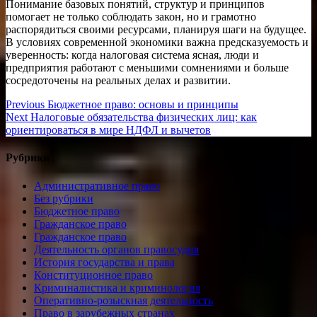
Понимание базовых понятий, структур и принципов
помогает не только соблюдать закон, но и грамотно
распорядиться своими ресурсами, планируя шаги на будущее.
В условиях современной экономики важна предсказуемость и
уверенность: когда налоговая система ясная, люди и
предприятия работают с меньшими сомнениями и больше
сосредоточены на реальных делах и развитии.
Навигация
Previous
Previous
Бюджетное право: основы и принципы
Next
post:
Next
Налоговые обязательства физических лиц: как
по
post:
ориентироваться в мире НДФЛ и вычетов
записям
Рубрики
Административное право
Без рубрики
Бюджетное право
Гражданское право
Гражданское право
Деятельность органов правосудия
История государства и права
Конституционное право
Криминалистика и криминология
Оперативно-розыскная деятельность
Право в зарубежных странах