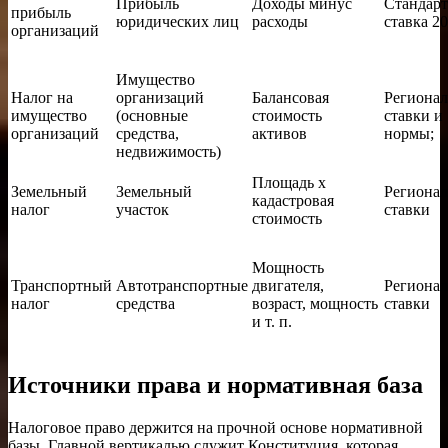
Прибыль
Доходы минус
Стандарт
прибыль
юридических лиц
расходы
ставка 2
организаций
Имущество
Налог на
организаций
Балансовая
Региона
имущество
(основные
стоимость
ставки и
организаций
средства,
активов
нормы;
недвижимость)
Площадь x
Земельный
Земельный
Региона
кадастровая
налог
участок
ставки
стоимость
Мощность
Транспортный
Автотранспортные
двигателя,
Региона
налог
средства
возраст, мощность
ставки
и т. п.
Источники права и нормативная база
Налоговое право держится на прочной основе нормативной
базы. Главной вертикалью служит Конституция, которая