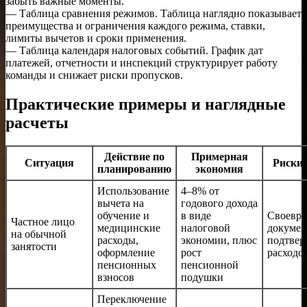
забыть важные моменты.
— Таблица сравнения режимов. Таблица наглядно показывает
преимущества и ограничения каждого режима, ставки,
лимиты вычетов и сроки применения.
— Таблица календаря налоговых событий. График дат
платежей, отчетности и инспекций структурирует работу
команды и снижает риски пропусков.
Практические примеры и наглядные
расчеты
Действие по
Примерная
Ситуация
Риски
планированию
экономия
Использование
4–8% от
вычета на
годового дохода
обучение и
в виде
Своевре
Частное лицо
медицинские
налоговой
докумен
на обычной
расходы,
экономии, плюс
подтвер
занятости
оформление
рост
расходо
пенсионных
пенсионной
взносов
подушки
Переключение