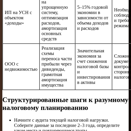
на
упрощенную
5–15% годовой
Необхо
ИП на УСН с
систему,
экономии в
соблюда
объектом
оптимизация
зависимости от
и требо
«доходы»
расходов,
объема доходов
режима
амортизация
и расходов
основных
средств
Реализация
Значительная
схемы
экономия за
Сложно
переноса части
счет снижения
докумен
ООО с
прибыли через
налоговой базы
контрол
недвижимостью
дивиденды,
и
стороны
грамотная
инвестирования
налогов
амортизация
в активы
имущества
Структурированные шаги к разумному
налоговому планированию
Начните с аудита текущей налоговой нагрузки.
Соберите данные за последние 2–3 года, определите
узкие места и повторяющиеся траты.