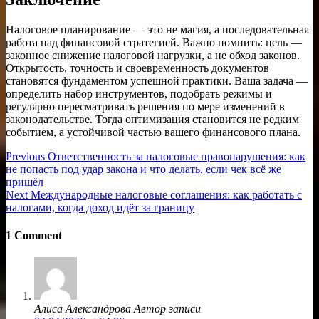
Налоговое планирование — это не магия, а последовательная
работа над финансовой стратегией. Важно помнить: цель —
законное снижение налоговой нагрузки, а не обход законов.
Открытость, точность и своевременность документов
становятся фундаментом успешной практики. Ваша задача —
определить набор инструментов, подобрать режимы и
регулярно пересматривать решения по мере изменений в
законодательстве. Тогда оптимизация становится не редким
событием, а устойчивой частью вашего финансового плана.
Навигация
Previous
Previous
Ответственность за налоговые правонарушения: как
post:
не попасть под удар закона и что делать, если чек всё же
по
пришёл
записям
Next
Next
Международные налоговые соглашения: как работать с
post:
налогами, когда доход идёт за границу
1 Comment
Алиса Александрова
Автор записи