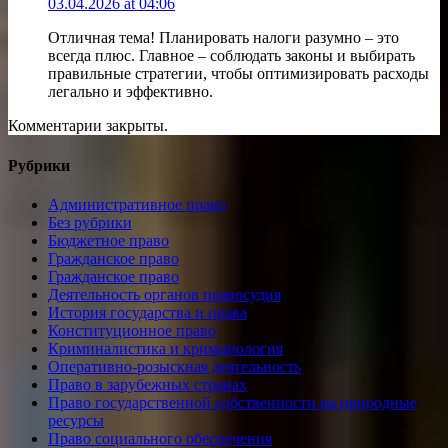
03.04.2026 at 04:06
Отличная тема! Планировать налоги разумно – это
всегда плюс. Главное – соблюдать законы и выбирать
правильные стратегии, чтобы оптимизировать расходы
легально и эффективно.
Комментарии закрыты.
Рубрики
Административное право
Без рубрики
Бюджетное право
Гражданское право
Гражданское право
Деятельность органов правосудия
История государства и права
Конституционное право
Криминалистика и криминология
Оперативно-розыскная деятельность
Право в зарубежных странах
Право государственной собственности на природные
ресурсы
Право социального обеспечения