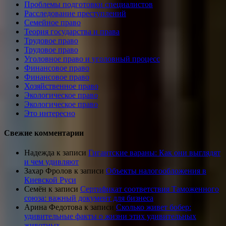
Проблемы подготовки специалистов
Расследование преступлений
Семейное право
Теория государства и права
Трудовое право
Трудовое право
Уголовное право и уголовный процесс
Финансовое право
Финансовое право
Хозяйственное право
Экологическое право
Экологическое право
Это интересно
Свежие комментарии
Надежда
к записи
Гигантские вараны: Как они выглядят
и чем удивляют
Захар Фролов
к записи
Объекты налогообложения в
Киевской Руси
Семён
к записи
Сертификат соответствия Таможенного
союза: важный документ для бизнеса
Арина Федотова
к записи
Сколько живет бобер:
удивительные факты о жизни этих удивительных
животных