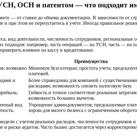
УСН, ОСН и патентом — что подходит и
ете — от ставки до объема документации. В зависимости от ст
 и при этом не перепутаетесь в учёте. Иногда правильное реше
а, вид деятельности, численность сотрудников, региональные 
их подходов: например, часть операций — на УСН, часть — на п
проверить влияние на кассу и кредитование.
Преимущества
ов; возможно
Минимум бухгалтерии; простота учета; предсказуе
платежей.
одами и
Более справедливо для компаний с существенными
расходами; возможность снизить налоговую базу.
прибыль;
Гибкость и точное соответствие реальным затратам
возможность больших вычетов.
ленный вид
Упрощение админдокументов; предсказуемые плат
тность.
хорош для малого бизнеса с ограниченным оборото
одели с учетом реальных расходов, численности сотрудников и 
е и риски аудитов. Часто баланс достигается через корректировк