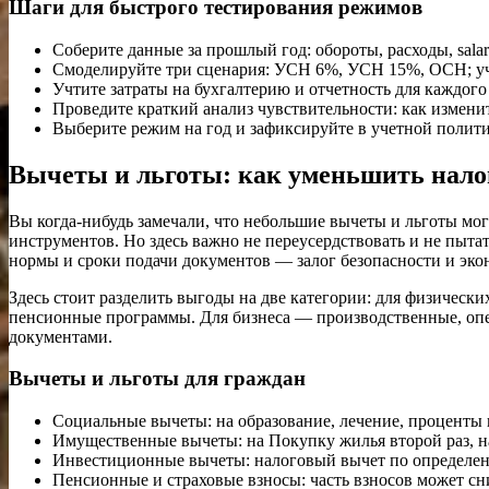
Шаги для быстрого тестирования режимов
Соберите данные за прошлый год: обороты, расходы, sala
Смоделируйте три сценария: УСН 6%, УСН 15%, ОСН; уч
Учтите затраты на бухгалтерию и отчетность для каждого
Проведите краткий анализ чувствительности: как изменит
Выберите режим на год и зафиксируйте в учетной полити
Вычеты и льготы: как уменьшить налог
Вы когда-нибудь замечали, что небольшие вычеты и льготы м
инструментов. Но здесь важно не переусердствовать и не пытат
нормы и сроки подачи документов — залог безопасности и эко
Здесь стоит разделить выгоды на две категории: для физичес
пенсионные программы. Для бизнеса — производственные, опе
документами.
Вычеты и льготы для граждан
Социальные вычеты: на образование, лечение, проценты
Имущественные вычеты: на Покупку жилья второй раз, н
Инвестиционные вычеты: налоговый вычет по определенн
Пенсионные и страховые взносы: часть взносов может сн