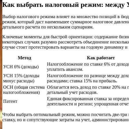
Как выбрать налоговый режим: между 
Выбор налогового режима влияет на множество позиций в бюдж
режим, который даст наименьшее суммарное налоговое давление
детального расчета по нескольким сценариям.
Ключевые моменты для быстрой ориентации: содержание бизнес
некоторых случаях разумно рассмотреть объединение нескольк
случае стоит протестировать варианты на годовую динамику и 
Метод
Как работает
Налогообложение по ставке 6% от доход
УСН 6% (доходы)
уплатить авансом.
УСН 15% (доходы
Налогообложение по разнице между дох
минус расходы)
расходами; ставка 15% на прибыль.
ОСН (общая система
Облагается весь доход по ставке 20% на 
налогообложения)
детальный учет расходов.
Единая фиксированная ставка за опреде
Патент
деятельности и регион; упрощенная отче
Чтобы выбрать оптимальный режим, можно посчитать две-три м
ставку, но и сопутствующие затраты на учет, администрировани