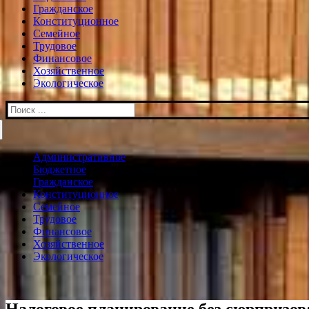
Гражданское
Конституционное
Семейное
Трудовое
Финансовое
Хозяйственное
Экологическое
Искать:
Административное
Бюджетное
Гражданское
Конституционное
Семейное
Трудовое
Финансовое
Хозяйственное
Экологическое
Налоговое планирование без сюрпризов