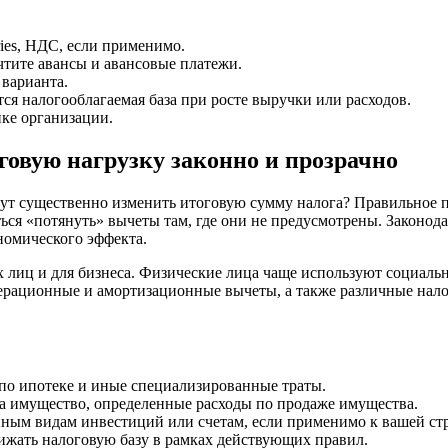
ries, НДС, если применимо.
тите авансы и авансовые платежи.
 варианта.
ся налогооблагаемая база при росте выручки или расходов.
ке организации.
овую нагрузку законно и прозрачно
огут существенно изменить итоговую сумму налога? Правильно
ься «потянуть» вычеты там, где они не предусмотрены. Законода
номического эффекта.
ких лиц и для бизнеса. Физические лица чаще используют соци
рационные и амортизационные вычеты, а также различные нало
 по ипотеке и иные специализированные траты.
а имущество, определенные расходы по продаже имущества.
ым видам инвестиций или счетам, если применимо к вашей стр
ижать налоговую базу в рамках действующих правил.