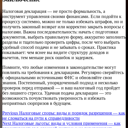
Налоговая декларация — не просто формальность, а
инструмент управления своими финансами. Если подойти к
процессу системно, можно не только избежать штрафов, но и
получить законный возврат или корректно закрыть вопросы с
налогами. Важна последовательность: начать с подготовки
документов, выбрать правильную форму, аккуратно заполнить
разделы и тщательно проверить цифры, после чего выбрать
удобный способ подачи и не забывать о сроках. Практика
показывает: чем яснее вы видите структуру доходов и
вычетов, тем меньше риск ошибок и задержек.
Помните, что любые изменения в законодательстве могут
повлиять на требования к декларациям. Регулярно сверяйтесь
с официальными источниками ФНС и обновляйте свои
знания. Постепенный, упорядоченный подход и несколько
проверок перед отправкой — и ваш налоговый год пройдет
без лишнего стресса. Удачная подача декларации — это
возможность почувствовать уверенность и избежать
неприятных сюрпризов в будущем.
Навигация
Previous
Previous
Налоговые споры: виды и порядок разрешения — как
post:
не сломаться на пути к справедливости
по
Next
Next
Налоговые льготы: виды и условия применения — как