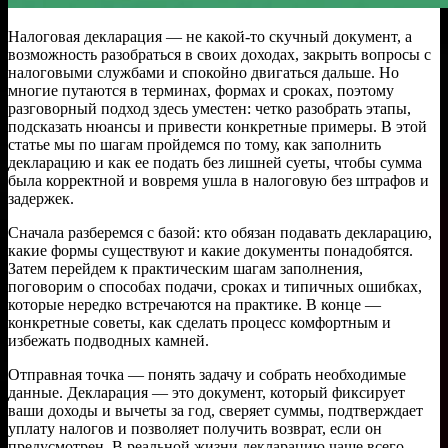
Налоговая декларация — не какой-то скучный документ, а
возможность разобраться в своих доходах, закрыть вопросы с
налоговыми службами и спокойно двигаться дальше. Но
многие путаются в терминах, формах и сроках, поэтому
разговорный подход здесь уместен: четко разобрать этапы,
подсказать нюансы и привести конкретные примеры. В этой
статье мы по шагам пройдемся по тому, как заполнить
декларацию и как ее подать без лишней суеты, чтобы сумма
была корректной и вовремя ушла в налоговую без штрафов и
задержек.
Сначала разберемся с базой: кто обязан подавать декларацию,
какие формы существуют и какие документы понадобятся.
Затем перейдем к практическим шагам заполнения,
поговорим о способах подачи, сроках и типичных ошибках,
которые нередко встречаются на практике. В конце —
конкретные советы, как сделать процесс комфортным и
избежать подводных камней.
Отправная точка — понять задачу и собрать необходимые
данные. Декларация — это документ, который фиксирует
ваши доходы и вычеты за год, сверяет суммы, подтверждает
уплату налогов и позволяет получить возврат, если он
предусмотрен. В реальной жизни декларацию чаще всего