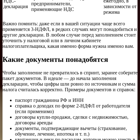
НДС-
ежегодно, в
предприниматели,
декларация
зависимости от
применяющие НДС
режима
Важно помнить: даже если в вашей ситуации чаще всего
применяется 3-НДФЛ, в редких случаях могут понадобиться и
другие декларации. В любом случае перед заполнением стоит
уточнить у налоговой или в личном кабинете
налогоплательщика, какая именно форма нужна именно вам.
Какие документы понадобятся
Чтобы заполнение не превратилось в спринт, заранее соберите
пакет документов. В идеале — до начала заполнения
декларации, чтобы цифры шли ровно по источникам и сумма
налога считалась корректно. Примеры документов и справок:
паспорт гражданина РФ и ИНН
справка о доходах по форме 2-НДФЛ от работодателя
(если применимо)
договоры купли-продажи, сделки с недвижимостью,
договоры аренды
документы, подтверждающие вычеты (страхование,
обучение, лечение, ипотека и т. п.)
квитанции и чеки по расходам, которые можно учесть в