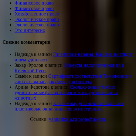
Финансовое право
Финансовое право
Хозяйственное право
Экологическое право
Экологическое право
Это интересно
Свежие комментарии
Надежда
к записи
Гигантские вараны: Как они выглядят
и чем удивляют
Захар Фролов
к записи
Объекты налогообложения в
Киевской Руси
Семён
к записи
Сертификат соответствия Таможенного
союза: важный документ для бизнеса
Арина Федотова
к записи
Сколько живет бобер:
удивительные факты о жизни этих удивительных
животных
Надежда
к записи
Как самому установить откосы на
пластиковые окна: пошаговая инструкция
Ссылки:
vannadizain.ru
protechniky.ru