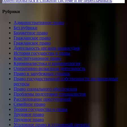
записям
post:
ориентироваться в сложной системе и не переплачивать
Рубрики
Административное право
Без рубрики
Бюджетное право
Гражданское право
Гражданское право
Деятельность органов правосудия
История государства и права
Конституционное право
Криминалистика и криминология
Оперативно-розыскная деятельность
Право в зарубежных странах
Право государственной собственности на природные
ресурсы
Право социального обеспечения
Проблемы подготовки специалистов
Расследование преступлений
Семейное право
Теория государства и права
Трудовое право
Трудовое право
Уголовное право и уголовный процесс