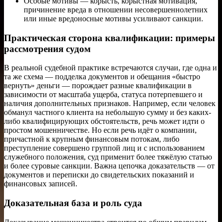
Особые мотивы — корысть, корыстная мотивация,
причинение вреда в отношении несовершеннолетних
или иные вредоносные мотивы усиливают санкции.
Практическая сторона квалификации: примеры
рассмотрения судом
В реальной судебной практике встречаются случаи, где одна и
та же схема — подделка документов и обещания «быстро
вернуть» деньги — порождает разные квалификации в
зависимости от масштаба ущерба, статуса потерпевшего и
наличия дополнительных признаков. Например, если человек
обманул частного клиента на небольшую сумму и без каких-
либо квалифицирующих обстоятельств, речь может идти о
простом мошенничестве. Но если речь идёт о компании,
причастной к крупным финансовым потокам, либо
преступление совершено группой лиц и с использованием
служебного положения, суд применит более тяжёлую статью
и более суровые санкции. Важна цепочка доказательств — от
документов и переписки до свидетельских показаний и
финансовых записей.
Доказательная база и роль суда