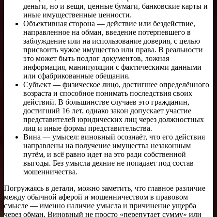
деньги, но и вещи, ценные бумаги, банковские карты и
иные имущественные ценности.
Объективная сторона — действие или бездействие,
направленное на обман, введение потерпевшего в
заблуждение или на использование доверия, с целью
присвоить чужое имущество или права. В реальности
это может быть подлог документов, ложная
информация, манипуляции с фактическими данными
или сфабрикованные обещания.
Субъект — физическое лицо, достигшее определённого
возраста и способное понимать последствия своих
действий. В большинстве случаев это гражданин,
достигший 16 лет, однако закон допускает участие
представителей юридических лиц через должностных
лиц и иные формы представительства.
Вина — умысел: виновный осознаёт, что его действия
направлены на получение имущества незаконным
путём, и всё равно идет на это ради собственной
выгоды. Без умысла деяние не попадает под состав
мошенничества.
Погружаясь в детали, можно заметить, что главное различие
между обычной аферой и мошенничеством в правовом
смысле — именно наличие умысла и причинение ущерба
через обман. Виновный не просто «перепутает сумму» или