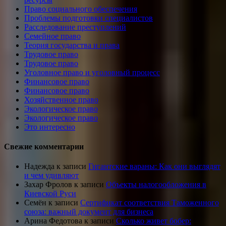
Право социального обеспечения
Проблемы подготовки специалистов
Расследование преступлений
Семейное право
Теория государства и права
Трудовое право
Трудовое право
Уголовное право и уголовный процесс
Финансовое право
Финансовое право
Хозяйственное право
Экологическое право
Экологическое право
Это интересно
Свежие комментарии
Надежда
к записи
Гигантские вараны: Как они выглядят
и чем удивляют
Захар Фролов
к записи
Объекты налогообложения в
Киевской Руси
Семён
к записи
Сертификат соответствия Таможенного
союза: важный документ для бизнеса
Арина Федотова
к записи
Сколько живет бобер: