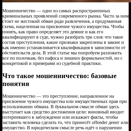
Мошенничество — одно из самых распространенных
криминальных проявлений современного рынка. Часто за ним
стоит не жестокий обман ради развлечения, а продуманная
схема, нацеленная на присвоение чужого имущества. Чтобы
понять, как право определяет это деяние и как его
квалифицируют в суде, нужно разобрать три слоя: что такое
состав преступления, какие признаки закреплены в законе и
как именно устанавливается квалификация в зависимости от
обстоятельств дела. В этой статье мы попробуем разложить
все по полочкам, без пафоса и лишних формальностей, но с
конкретикой и примерами из судебной практики.
Что такое мошенничество: базовые
понятия
Мошенничество — это преступление, направленное на
присвоение чужого имущества или имущественных прав при
использовании обмана. В буквальном смысле обман здесь
выступает как средство достижения цели: виновный вводит
потерпевшего в заблуждение или искажает факты, чтобы
заставить человека сделать то, что принесёт offender денег или
имущество. В юридическом смысле речь идёт о нарушении