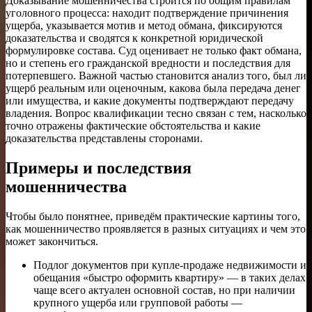
Доказывание мошенничества строится по общим правилам
уголовного процесса: находит подтверждение причинения
ущерба, указывается мотив и метод обмана, фиксируются
доказательства и сводятся к конкретной юридической
формулировке состава. Суд оценивает не только факт обмана,
но и степень его гражданской вредности и последствия для
потерпевшего. Важной частью становится анализ того, был ли
ущерб реальным или оценочным, какова была передача денег
или имущества, и какие документы подтверждают передачу
владения. Вопрос квалификации тесно связан с тем, насколько
точно отражены фактические обстоятельства и какие
доказательства представлены сторонами.
Примеры и последствия
мошенничества
Чтобы было понятнее, приведём практические картины того,
как мошенничество проявляется в разных ситуациях и чем это
может закончиться.
Подлог документов при купле-продаже недвижимости и
обещания «быстро оформить квартиру» — в таких делах
чаще всего актуален основной состав, но при наличии
крупного ущерба или групповой работы —