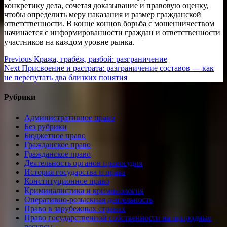
конкретику дела, сочетая доказывание и правовую оценку,
чтобы определить меру наказания и размер гражданской
ответственности. В конце концов борьба с мошенничеством
начинается с информированности граждан и ответственности
участников на каждом уровне рынка.
Навигация
Previous
Previous
Кража, грабёж, разбой: разграничение
Next
post:
Next
Присвоение и растрата: разграничение составов — как
по
post:
не перепутать два близких понятия
записям
Рубрики
Административное право
Без рубрики
Бюджетное право
Гражданское право
Гражданское право
Деятельность органов правосудия
История государства и права
Конституционное право
Криминалистика и криминология
Оперативно-розыскная деятельность
Право в зарубежных странах
Право государственной собственности на природные
ресурсы