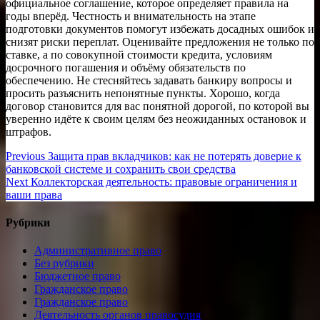
официальное соглашение, которое определяет правила на
годы вперёд. Честность и внимательность на этапе
подготовки документов помогут избежать досадных ошибок и
снизят риски переплат. Оценивайте предложения не только по
ставке, а по совокупной стоимости кредита, условиям
досрочного погашения и объёму обязательств по
обеспечению. Не стесняйтесь задавать банкиру вопросы и
просить разъяснить непонятные пункты. Хорошо, когда
договор становится для вас понятной дорогой, по которой вы
уверенно идёте к своим целям без неожиданных остановок и
штрафов.
Навигация
Previous
Previous
Защита прав вкладчиков: как не потерять доверие к
post:
банковской системе и сохранить свои средства
по
Next
Next
Коллекторская деятельность: правовые ограничения и
записям
post:
ваши права
Рубрики
Административное право
Без рубрики
Бюджетное право
Гражданское право
Гражданское право
Деятельность органов правосудия