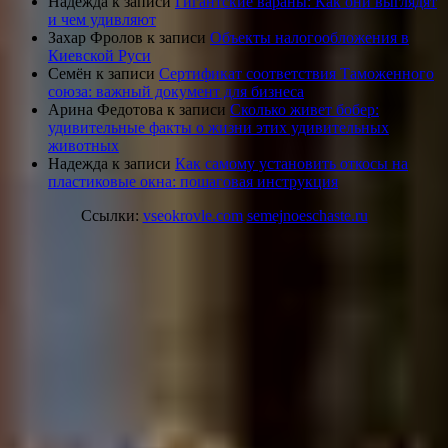
Надежда
к записи
Гигантские вараны: Как они выглядят
и чем удивляют
Захар Фролов
к записи
Объекты налогообложения в
Киевской Руси
Семён
к записи
Сертификат соответствия Таможенного
союза: важный документ для бизнеса
Арина Федотова
к записи
Сколько живет бобер:
удивительные факты о жизни этих удивительных
животных
Надежда
к записи
Как самому установить откосы на
пластиковые окна: пошаговая инструкция
Ссылки:
vseokrovle.com
semejnoeschaste.ru