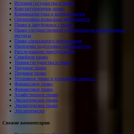
История государства и права
Конституционное право
Криминалистика и криминология
Оперативно-розыскная деятельность
Право в зарубежных странах
Право государственной собственности на природные
ресурсы
Право социального обеспечения
Проблемы подготовки специалистов
Расследование преступлений
Семейное право
Теория государства и права
Трудовое право
Трудовое право
Уголовное право и уголовный процесс
Финансовое право
Финансовое право
Хозяйственное право
Экологическое право
Экологическое право
Это интересно
Свежие комментарии