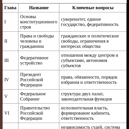
Глава
Название
Ключевые вопросы
Основы
суверенитет, единое
I
конституционного
государство, федеративность
строя
Права и свободы
гражданские и политические
II
человека и
свободы, ограничения в
гражданина
интересах общества
отношения между центром и
Федеративное
III
субъектами, автономия
устройство
субъектов
Президент
права, обязанности, порядок
IV
Российской
избрания и ответственность
Федерации
Федеральное
структура двух палат,
V
Собрание
законодательная функция
Правительство
исполнительная власть,
VI
Российской
формирование кабинета,
Федерации
ответственность
независимость судей, система