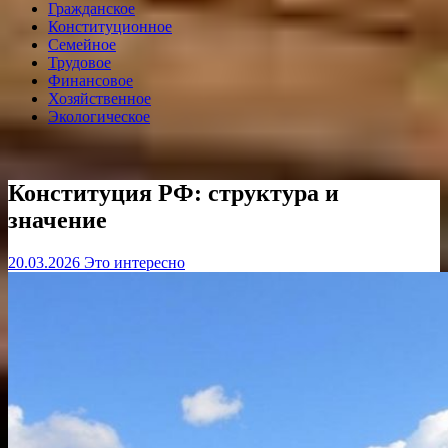
Гражданское
Конституционное
Семейное
Трудовое
Финансовое
Хозяйственное
Экологическое
Конституция РФ: структура и
значение
20.03.2026
Это интересно