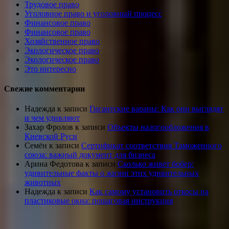
Трудовое право
Уголовное право и уголовный процесс
Финансовое право
Финансовое право
Хозяйственное право
Экологическое право
Экологическое право
Это интересно
Свежие комментарии
Надежда
к записи
Гигантские вараны: Как они выглядят
и чем удивляют
Захар Фролов
к записи
Объекты налогообложения в
Киевской Руси
Семён
к записи
Сертификат соответствия Таможенного
союза: важный документ для бизнеса
Арина Федотова
к записи
Сколько живет бобер:
удивительные факты о жизни этих удивительных
животных
Надежда
к записи
Как самому установить откосы на
пластиковые окна: пошаговая инструкция