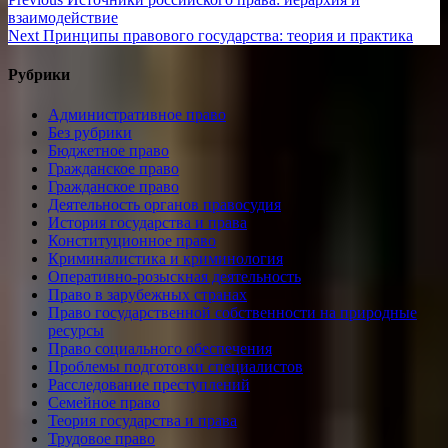
Навигация
post:
взаимодействие
по
Next
Next
Принципы правового государства: теория и практика
записям
post:
Рубрики
Административное право
Без рубрики
Бюджетное право
Гражданское право
Гражданское право
Деятельность органов правосудия
История государства и права
Конституционное право
Криминалистика и криминология
Оперативно-розыскная деятельность
Право в зарубежных странах
Право государственной собственности на природные
ресурсы
Право социального обеспечения
Проблемы подготовки специалистов
Расследование преступлений
Семейное право
Теория государства и права
Трудовое право