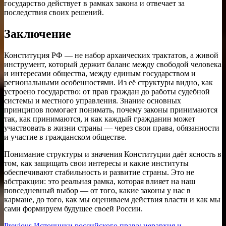
государство действует в рамках закона и отвечает за
последствия своих решений.
Заключение
Конституция РФ — не набор архаических трактатов, а живой
инструмент, который держит баланс между свободой человека
и интересами общества, между единым государством и
региональными особенностями. Из её структуры видно, как
устроено государство: от прав граждан до работы судебной
системы и местного управления. Знание основных
принципов помогает понимать, почему законы принимаются
так, как принимаются, и как каждый гражданин может
участвовать в жизни страны — через свои права, обязанности
и участие в гражданском обществе.
Понимание структуры и значения Конституции даёт ясность в
том, как защищать свои интересы и какие институты
обеспечивают стабильность и развитие страны. Это не
абстракции: это реальная рамка, которая влияет на наш
повседневный выбор — от того, какие законы у нас в
кармане, до того, как мы оцениваем действия власти и как мы
сами формируем будущее своей России.
Previous
Previous
Источники российского права: иерархия и