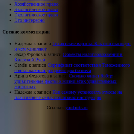
Хозяйственное право
Экологическое право
Экологическое право
Это интересно
Свежие комментарии
Надежда
к записи
Гигантские вараны: Как они выглядят
и чем удивляют
Захар Фролов
к записи
Объекты налогообложения в
Киевской Руси
Семён
к записи
Сертификат соответствия Таможенного
союза: важный документ для бизнеса
Арина Федотова
к записи
Сколько живет бобер:
удивительные факты о жизни этих удивительных
животных
Надежда
к записи
Как самому установить откосы на
пластиковые окна: пошаговая инструкция
Ссылки:
youlooks.ru