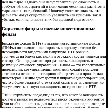
цен на сырьё. Однако они несут характерную сложность и
требуют чётких стратегий и понимания механизма расчётов и
маржинальных требований. Новичку стоит осознавать, что
дериваты могут существенно увеличить как прибыль, так и
убытки, если использовать их без должной подготовки.
Биржевые фонды и паевые инвестиционные
фонды
Биржевые фонды (ETFs) и паевые инвестиционные фонды
(ПИФы) позволяют инвестировать в корзину активов без
необходимости владеть ими напрямую. ETF обычно
торгуются на бирже как акции и отражают состав индекса или
сектора. Они предлагают прозрачность, ликвидность и
разумную стоимость управления. ПИФы — это коллективные
инвестиции, где управляющая компания создаёт портфель
активов на основе инвестиционной стратегии и продаёт паи
инвесторам. ПИФы дают доступ к широкой диверсификации,
часто с более открытой структурой оплаты за управление, но
могут иметь меньшую ликвидность по сравнению с ETF.
Эти инструменты подходят для тех, кто хочет балансировать
доступ к рынку, не подвержиться риску отдельных эмитентов.
Они особенно полезны для начинающих инвесторов, которые
хотят быстро собрать сбалансированный портфель. Важно