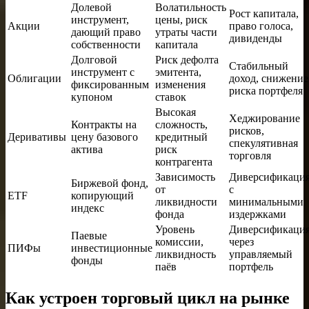
Долевой
Волатильность
Рост капитала,
инструмент,
цены, риск
Акции
право голоса,
дающий право
утраты части
дивиденды
собственности
капитала
Долговой
Риск дефолта
Стабильный
инструмент с
эмитента,
Облигации
доход, снижение
фиксированным
изменения
риска портфеля
купоном
ставок
Высокая
Хеджирование
Контракты на
сложность,
рисков,
Деривативы
цену базового
кредитный
спекулятивная
актива
риск
торговля
контрагента
Зависимость
Диверсификаци
Биржевой фонд,
от
с
ETF
копирующий
ликвидности
минимальными
индекс
фонда
издержками
Уровень
Диверсификаци
Паевые
комиссии,
через
ПИФы
инвестиционные
ликвидность
управляемый
фонды
паёв
портфель
Как устроен торговый цикл на рынке