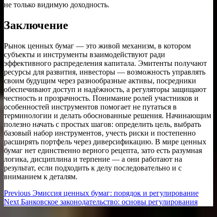
не только видимую доходность.
Заключение
Рынок ценных бумаг — это живой механизм, в котором
субъекты и инструменты взаимодействуют ради
эффективного распределения капитала. Эмитенты получают
ресурсы для развития, инвесторы — возможность управлять
своим будущим через разнообразные активы, посредники
обеспечивают доступ и надёжность, а регуляторы защищают
честность и прозрачность. Понимание ролей участников и
особенностей инструментов помогает не путаться в
терминологии и делать обоснованные решения. Начинающим
полезно начать с простых шагов: определить цель, выбрать
базовый набор инструментов, учесть риски и постепенно
расширять портфель через диверсификацию. В мире ценных
бумаг нет единственно верного рецепта, зато есть разумная
логика, дисциплина и терпение — а они работают на
результат, если подходить к делу последовательно и с
вниманием к деталям.
Навигация
Previous
Previous
Эмиссия ценных бумаг: порядок и регулирование
Next
post:
Next
Банковское законодательство: основы регулирования
по
post: