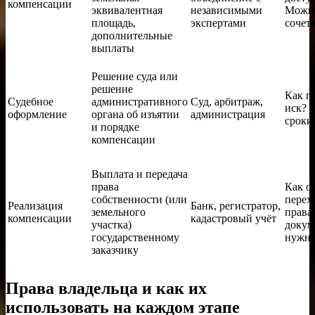
компенсации
эквивалентная
независимыми
Можн
площадь,
экспертами
сочет
дополнительные
выплаты
Решение суда или
решение
Как п
Судебное
административного
Суд, арбитраж,
иск? 
оформление
органа об изъятии
администрация
сроки
и порядке
компенсации
Выплата и передача
права
Как о
собственности (или
перех
Реализация
Банк, регистратор,
земельного
права
компенсации
кадастровый учёт
участка)
докум
государственному
нужн
заказчику
Права владельца и как их
использовать на каждом этапе