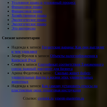
Уголовное право и уголовный процесс
Финансовое право
Финансовое право
Хозяйственное право
Экологическое право
Экологическое право
Это интересно
Свежие комментарии
Надежда
к записи
Гигантские вараны: Как они выглядят
и чем удивляют
Захар Фролов
к записи
Объекты налогообложения в
Киевской Руси
Семён
к записи
Сертификат соответствия Таможенного
союза: важный документ для бизнеса
Арина Федотова
к записи
Сколько живет бобер:
удивительные факты о жизни этих удивительных
животных
Надежда
к записи
Как самому установить откосы на
пластиковые окна: пошаговая инструкция
Ссылки:
cvetokk.ru
vmeste-masterim.ru