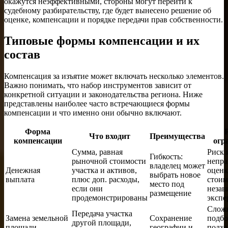
окажутся неэффективными, стороны могут перейти к
судебному разбирательству, где будет вынесено решение об
оценке, компенсации и порядке передачи прав собственности.
Типовые формы компенсации и их
состав
Компенсация за изъятие может включать несколько элементов.
Важно понимать, что набор инструментов зависит от
конкретной ситуации и законодательства региона. Ниже
представлены наиболее часто встречающиеся формы
компенсации и что именно они обычно включают.
Форма
Что входит
Преимущества
компенсации
огр
Сумма, равная
Риск 
Гибкость:
рыночной стоимости
непра
владелец может
Денежная
участка и активов,
оценк
выбрать новое
выплата
плюс доп. расходы,
стоим
место под
если они
незав
размещение
продемонстрированы
экспе
Сложн
Передача участка
Замена земельной
Сохранение
подб
другой площади,
площади
географии и
подхо