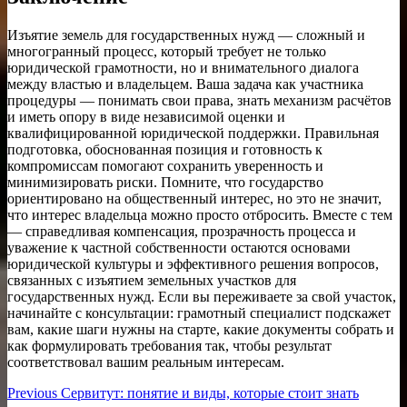
Изъятие земель для государственных нужд — сложный и
многогранный процесс, который требует не только
юридической грамотности, но и внимательного диалога
между властью и владельцем. Ваша задача как участника
процедуры — понимать свои права, знать механизм расчётов
и иметь опору в виде независимой оценки и
квалифицированной юридической поддержки. Правильная
подготовка, обоснованная позиция и готовность к
компромиссам помогают сохранить уверенность и
минимизировать риски. Помните, что государство
ориентировано на общественный интерес, но это не значит,
что интерес владельца можно просто отбросить. Вместе с тем
— справедливая компенсация, прозрачность процесса и
уважение к частной собственности остаются основами
юридической культуры и эффективного решения вопросов,
связанных с изъятием земельных участков для
государственных нужд. Если вы переживаете за свой участок,
начинайте с консультации: грамотный специалист подскажет
вам, какие шаги нужны на старте, какие документы собрать и
как формулировать требования так, чтобы результат
соответствовал вашим реальным интересам.
Навигация
Previous
Previous
Сервитут: понятие и виды, которые стоит знать