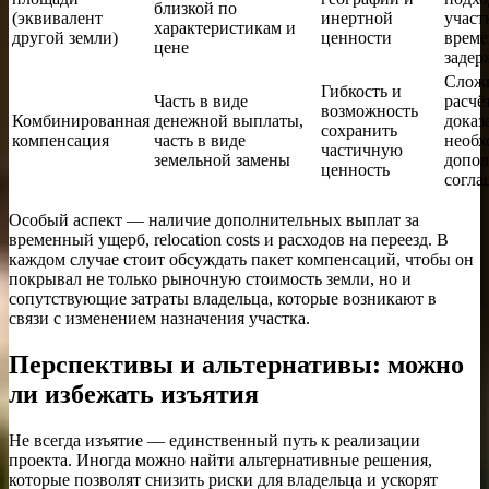
близкой по
(эквивалент
инертной
участ
характеристикам и
другой земли)
ценности
врем
цене
задер
Слож
Гибкость и
Часть в виде
расчё
возможность
Комбинированная
денежной выплаты,
доказ
сохранить
компенсация
часть в виде
необх
частичную
земельной замены
допо
ценность
согла
Особый аспект — наличие дополнительных выплат за
временный ущерб, relocation costs и расходов на переезд. В
каждом случае стоит обсуждать пакет компенсаций, чтобы он
покрывал не только рыночную стоимость земли, но и
сопутствующие затраты владельца, которые возникают в
связи с изменением назначения участка.
Перспективы и альтернативы: можно
ли избежать изъятия
Не всегда изъятие — единственный путь к реализации
проекта. Иногда можно найти альтернативные решения,
которые позволят снизить риски для владельца и ускорят