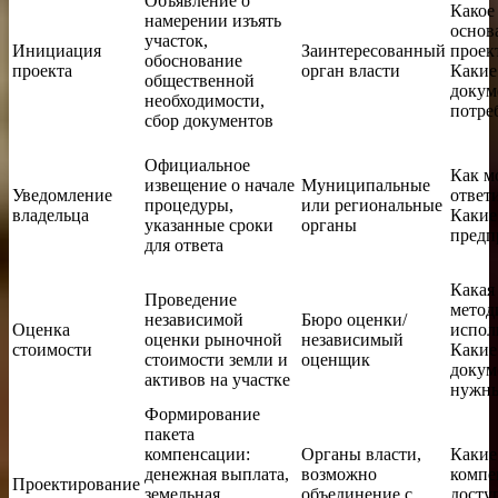
Объявление о
Какое
намерении изъять
основ
участок,
Инициация
Заинтересованный
проек
обоснование
проекта
орган власти
Какие
общественной
докум
необходимости,
потре
сбор документов
Официальное
Как м
извещение о начале
Муниципальные
Уведомление
ответ
процедуры,
или региональные
владельца
Какие
указанные сроки
органы
предп
для ответа
Какая
Проведение
метод
независимой
Бюро оценки/
Оценка
испол
оценки рыночной
независимый
стоимости
Какие
стоимости земли и
оценщик
докум
активов на участке
нужн
Формирование
пакета
компенсации:
Органы власти,
Какие
денежная выплата,
возможно
компе
Проектирование
земельная
объединение с
досту