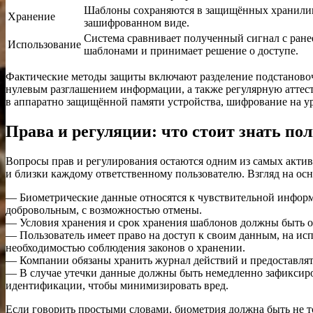
Шаблоны сохраняются в защищённых хранилищ
Хранение
зашифрованном виде.
Система сравнивает полученный сигнал с ран
Использование
шаблонами и принимает решение о доступе.
Фактические методы защиты включают разделение подстановоч
нулевым разглашением информации, а также регулярную аттес
в аппаратно защищённой памяти устройства, шифрование на уров
Права и регуляции: что стоит знать по
Вопросы прав и регулирования остаются одним из самых акти
и близки каждому ответственному пользователю. Взгляд на ос
— Биометрические данные относятся к чувствительной информ
добровольным, с возможностью отмены.
— Условия хранения и срок хранения шаблонов должны быть о
— Пользователь имеет право на доступ к своим данным, на исп
необходимостью соблюдения законов о хранении.
— Компании обязаны хранить журнал действий и предоставлять
— В случае утечки данные должны быть немедленно зафиксиро
идентификации, чтобы минимизировать вред.
Если говорить простыми словами, биометрия должна быть не то