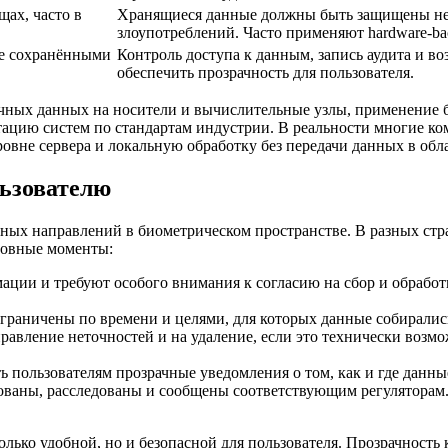
ах, часто в
Хранящиеся данные должны быть защищены не 
злоупотреблений. Часто применяют hardware-ba
ее сохранёнными
Контроль доступа к данным, запись аудита и 
обеспечить прозрачность для пользователя.
ных данных на носители и вычислительные узлы, применение б
тацию систем по стандартам индустрии. В реальности многие к
не сервера и локальную обработку без передачи данных в облако
льзователю
вных направлений в биометрическом пространстве. В разных ст
новные моменты:
ации и требуют особого внимания к согласию на сбор и обрабо
граничены по времени и целями, для которых данные собиралис
равление неточностей и на удаление, если это технически возм
 пользователям прозрачные уведомления о том, как и где данны
ваны, расследованы и сообщены соответствующим регуляторам.
лько удобной, но и безопасной для пользователя. Прозрачность