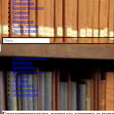
Гражданское
Конституционное
Семейное
Трудовое
Финансовое
Хозяйственное
Экологическое
Искать:
Административное
Бюджетное
Гражданское
Конституционное
Семейное
Трудовое
Финансовое
Хозяйственное
Экологическое
Биометрические данные: защита и испо