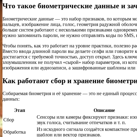
Что такое биометрические данные и за
Биометрические данные — это набор признаков, по которым мо
пальцев, изображение лица, голос, геометрия радужной оболоч
больше систем работают с несколькими признаками одновремен
нужно запоминать пароли, не нужно отправлять коды по SMS, 
Чтобы понять, как это работает на уровне практики, полезно 
Вместо ввода длинной пароли вы делаете селфи или говорите к
достигается с требуемой точностью, доступ открыт. Здесь клю
злоумышленник не получил «сырой» набор параметров, из кот
изображения или аудиозаписи, а зашифрованные шаблоны или м
Как работают сбор и хранение биометр
Собираемая биометрия и её хранение — это не единый процесс,
данных:
Этап
Описание
Сенсоры или камеры фиксируют признаки: изо
Сбор
звук голоса, считывание отпечатков и т. п.
Из исходного сигнала создаётся компактное п
Обработка
шаблон или вектор признаков.