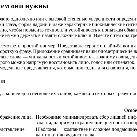
чем они нужны
жно однозначно или с высокой степенью уверенности определит
ки глаза, форма ладони и даже характерные биохимические сигна
но, чтобы повысить точность и устойчивость к попыткам обман
не нужно держать в памяти сложные ключи. Вместе с тем она тр
рассмотреть простой пример. Представьте сервис онлайн-банкинг
ороткую фразу. Приложение сравнивает ваши биометрические дан
чевые слова — уникальность и устойчивость к ложному совпаден
орого можно напрямую восстановить лицо, голос или отпечаток.
одельные представления, которые пригодны для сравнения, но 
ии
 а конвейер из нескольких этапов, каждый из которых требует о
Особе
бражение лица,
Необходимо минимизировать сбор лишней инфо
захвата, например ограничение цветности изо
редставление —
Шаблоны — компактнее и сложнее поддающиеся
картинки или аудиосигнала.