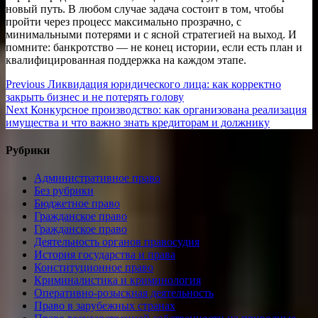
новый путь. В любом случае задача состоит в том, чтобы
пройти через процесс максимально прозрачно, с
минимальными потерями и с ясной стратегией на выход. И
помните: банкротство — не конец истории, если есть план и
квалифицированная поддержка на каждом этапе.
Навигация
Previous
Previous
Ликвидация юридического лица: как корректно
post:
закрыть бизнес и не потерять голову
по
Next
Next
Конкурсное производство: как организована реализация
записям
post:
имущества и что важно знать кредиторам и должнику
Рубрики
Административное право
Без рубрики
Бюджетное право
Гражданское право
Гражданское право
Деятельность органов правосудия
История государства и права
Конституционное право
Криминалистика и криминология
Оперативно-розыскная деятельность
Право в зарубежных странах