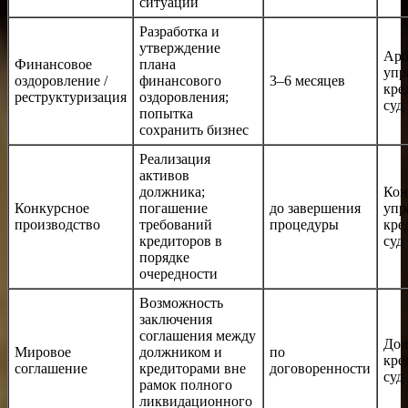
ситуации
Разработка и
утверждение
Арб
Финансовое
плана
упр
оздоровление /
финансового
3–6 месяцев
кре
реструктуризация
оздоровления;
суд
попытка
сохранить бизнес
Реализация
активов
должника;
Кон
Конкурсное
погашение
до завершения
упр
производство
требований
процедуры
кре
кредиторов в
суд
порядке
очередности
Возможность
заключения
соглашения между
Дол
Мировое
должником и
по
кре
соглашение
кредиторами вне
договоренности
суд
рамок полного
ликвидационного