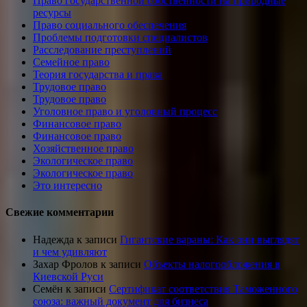
Право государственной собственности на природные
ресурсы
Право социального обеспечения
Проблемы подготовки специалистов
Расследование преступлений
Семейное право
Теория государства и права
Трудовое право
Трудовое право
Уголовное право и уголовный процесс
Финансовое право
Финансовое право
Хозяйственное право
Экологическое право
Экологическое право
Это интересно
Свежие комментарии
Надежда
к записи
Гигантские вараны: Как они выглядят
и чем удивляют
Захар Фролов
к записи
Объекты налогообложения в
Киевской Руси
Семён
к записи
Сертификат соответствия Таможенного
союза: важный документ для бизнеса