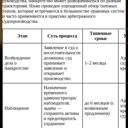
руководства, банкротство может разворачиваться по разным
траекториям. Ниже приведен упрощенный обзор типовых
этапов, которые встречаются в большинстве правовых систем
и часто применяются в практике арбитражного
судопроизводства.
Типичные
Этап
Суть процесса
У
сроки
Заявление в суд о
несостоятельности
Возбуждение
должника; суд
Арб
дела о
принимает
1–2 месяца
суд
банкротстве
заявление и
кре
открывает
производство
Назначение
временного
администратора/
Арб
наблюдателя;
до 6 месяцев (с
упр
Наблюдение
задача —
возможным
кре
сохранить активы
продлением)
суд
и предотвратить
ухудшение