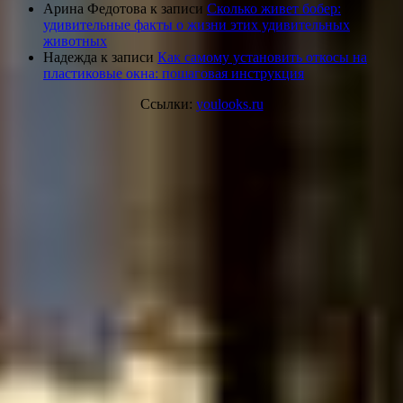
Арина Федотова
к записи
Сколько живет бобер:
удивительные факты о жизни этих удивительных
животных
Надежда
к записи
Как самому установить откосы на
пластиковые окна: пошаговая инструкция
Ссылки:
youlooks.ru