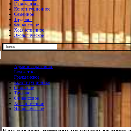
Гражданское
Конституционное
Семейное
Трудовое
Финансовое
Хозяйственное
Экологическое
Искать:
Административное
Бюджетное
Гражданское
Конституционное
Семейное
Трудовое
Финансовое
Хозяйственное
Экологическое
Как сделать потолок на кухне: от идеи 