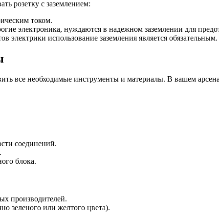
ть розетку с заземлением:
ическим током.
рогие электроника, нуждаются в надежном заземлении для пред
в электрики использование заземления является обязательным.
ы
вить все необходимые инструменты и материалы. В вашем арсен
ости соединений.
.
ого блока.
ных производителей.
но зеленого или желтого цвета).