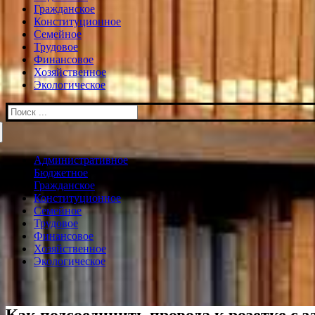
Гражданское
Конституционное
Семейное
Трудовое
Финансовое
Хозяйственное
Экологическое
Искать:
Административное
Бюджетное
Гражданское
Конституционное
Семейное
Трудовое
Финансовое
Хозяйственное
Экологическое
Как подсоединить провода к розетке с 