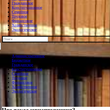
Гражданское
Конституционное
Семейное
Трудовое
Финансовое
Хозяйственное
Экологическое
Искать:
Административное
Бюджетное
Гражданское
Конституционное
Семейное
Трудовое
Финансовое
Хозяйственное
Экологическое
Что такое юриспруденция?