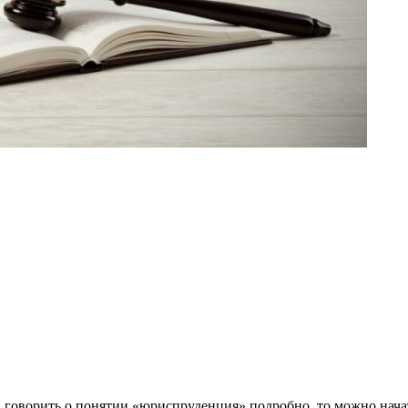
 говорить о понятии «юриспруденция» подробно, то можно начать