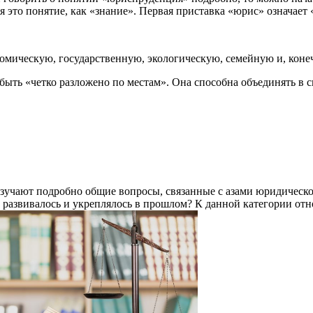
 это понятие, как «знание». Первая приставка «юрис» означает 
номическую, государственную, экологическую, семейную и, кон
ыть «четко разложено по местам». Она способна объединять в св
 изучают подробно общие вопросы, связанные с азами юридическо
ом развивалось и укреплялось в прошлом? К данной категории от