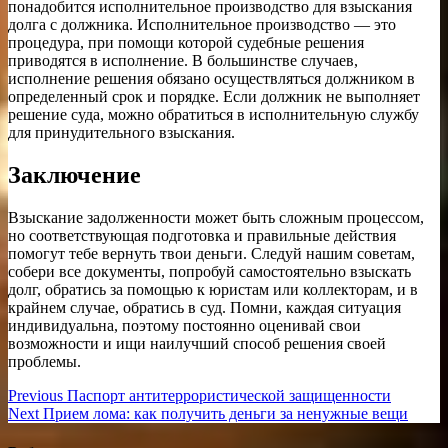
понадобится исполнительное производство для взыскания
долга с должника. Исполнительное производство — это
процедура, при помощи которой судебные решения
приводятся в исполнение. В большинстве случаев,
исполнение решения обязано осуществляться должником в
определенный срок и порядке. Если должник не выполняет
решение суда, можно обратиться в исполнительную службу
для принудительного взыскания.
Заключение
Взыскание задолженности может быть сложным процессом,
но соответствующая подготовка и правильные действия
помогут тебе вернуть твои деньги. Следуй нашим советам,
собери все документы, попробуй самостоятельно взыскать
долг, обратись за помощью к юристам или коллекторам, и в
крайнем случае, обратись в суд. Помни, каждая ситуация
индивидуальна, поэтому постоянно оценивай свои
возможности и ищи наилучший способ решения своей
проблемы.
Навигация
Previous
Previous
Паспорт антитеррористической защищенности
Next
post:
Next
Прием лома: как получить деньги за ненужные вещи
по
post: