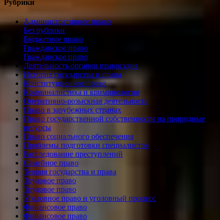
записям
Рубрики
Административное право
Без рубрики
Бюджетное право
Гражданское право
Гражданское право
Деятельность органов правосудия
История государства и права
Конституционное право
Криминалистика и криминология
Оперативно-розыскная деятельность
Право в зарубежных странах
Право государственной собственности на природные
ресурсы
Право социального обеспечения
Проблемы подготовки специалистов
Расследование преступлений
Семейное право
Теория государства и права
Трудовое право
Трудовое право
Уголовное право и уголовный процесс
Финансовое право
Финансовое право