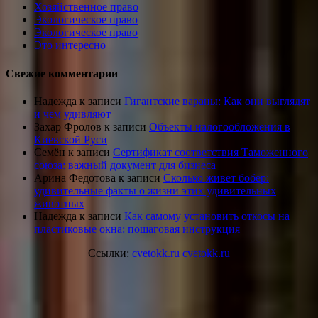
Хозяйственное право
Экологическое право
Экологическое право
Это интересно
Свежие комментарии
Надежда
к записи
Гигантские вараны: Как они выглядят
и чем удивляют
Захар Фролов
к записи
Объекты налогообложения в
Киевской Руси
Семён
к записи
Сертификат соответствия Таможенного
союза: важный документ для бизнеса
Арина Федотова
к записи
Сколько живет бобер:
удивительные факты о жизни этих удивительных
животных
Надежда
к записи
Как самому установить откосы на
пластиковые окна: пошаговая инструкция
Ссылки:
cvetokk.ru
cvetokk.ru