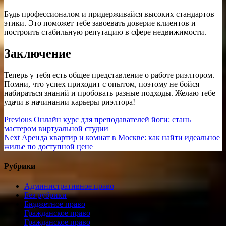
Будь профессионалом и придерживайся высоких стандартов
этики. Это поможет тебе завоевать доверие клиентов и
построить стабильную репутацию в сфере недвижимости.
Заключение
Теперь у тебя есть общее представление о работе риэлтором.
Помни, что успех приходит с опытом, поэтому не бойся
набираться знаний и пробовать разные подходы. Желаю тебе
удачи в начинании карьеры риэлтора!
Навигация
Previous
Previous
Онлайн курс для преподавателей йоги: стань
post:
мастером виртуальной студии
по
Next
Next
Аренда квартир и комнат в Москве: как найти идеальное
записям
post:
жилье по доступной цене
Рубрики
Административное право
Без рубрики
Бюджетное право
Гражданское право
Гражданское право