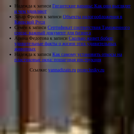
Надежда
к записи
Гигантские вараны: Как они выглядят
и чем удивляют
Захар Фролов
к записи
Объекты налогообложения в
Киевской Руси
Семён
к записи
Сертификат соответствия Таможенного
союза: важный документ для бизнеса
Арина Федотова
к записи
Сколько живет бобер:
удивительные факты о жизни этих удивительных
животных
Надежда
к записи
Как самому установить откосы на
пластиковые окна: пошаговая инструкция
Ссылки:
vannadizain.ru
protechniky.ru