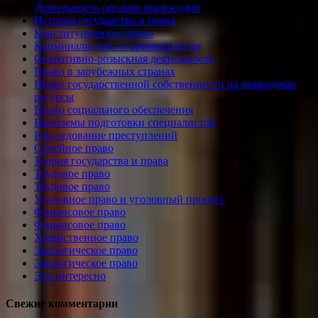
Деятельность органов правосудия
История государства и права
Конституционное право
Криминалистика и криминология
Оперативно-розыскная деятельность
Право в зарубежных странах
Право государственной собственности на природные
ресурсы
Право социального обеспечения
Проблемы подготовки специалистов
Расследование преступлений
Семейное право
Теория государства и права
Трудовое право
Трудовое право
Уголовное право и уголовный процесс
Финансовое право
Финансовое право
Хозяйственное право
Экологическое право
Экологическое право
Это интересно
Свежие комментарии