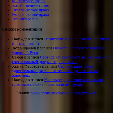
Финансовое право
Хозяйственное право
Экологическое право
Экологическое право
Это интересно
Свежие комментарии
Надежда
к записи
Гигантские вараны: Как они выглядят
и чем удивляют
Захар Фролов
к записи
Объекты налогообложения в
Киевской Руси
Семён
к записи
Сертификат соответствия Таможенного
союза: важный документ для бизнеса
Арина Федотова
к записи
Сколько живет бобер:
удивительные факты о жизни этих удивительных
животных
Надежда
к записи
Как самому установить откосы на
пластиковые окна: пошаговая инструкция
Ссылки:
www.stroitelstvosovety.ru
topzapravka.ru