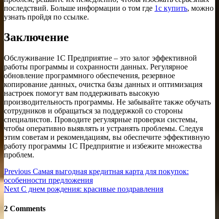
последствий. Больше информации о том где
1с купить
, можно
узнать пройдя по ссылке.
Заключение
Обслуживание 1С Предприятие – это залог эффективной
работы программы и сохранности данных. Регулярное
обновление программного обеспечения, резервное
копирование данных, очистка базы данных и оптимизация
настроек помогут вам поддерживать высокую
производительность программы. Не забывайте также обучать
сотрудников и обращаться за поддержкой со стороны
специалистов. Проводите регулярные проверки системы,
чтобы оперативно выявлять и устранять проблемы. Следуя
этим советам и рекомендациям, вы обеспечите эффективную
работу программы 1С Предприятие и избежите множества
проблем.
Навигация
Previous
Previous
Самая выгодная кредитная карта для покупок:
post:
особенности предложения
по
Next
Next
С днем рождения: красивые поздравления
записям
post:
2 Comments