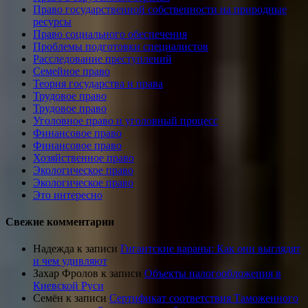
Право государственной собственности на природные
ресурсы
Право социального обеспечения
Проблемы подготовки специалистов
Расследование преступлений
Семейное право
Теория государства и права
Трудовое право
Трудовое право
Уголовное право и уголовный процесс
Финансовое право
Финансовое право
Хозяйственное право
Экологическое право
Экологическое право
Это интересно
Свежие комментарии
Надежда
к записи
Гигантские вараны: Как они выглядят
и чем удивляют
Захар Фролов
к записи
Объекты налогообложения в
Киевской Руси
Семён
к записи
Сертификат соответствия Таможенного