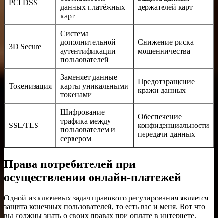
PCI DSS
данных платёжных
держателей карт
карт
Система
дополнительной
Снижение риска
3D Secure
аутентификации
мошенничества
пользователей
Заменяет данные
Предотвращение
Токенизация
карты уникальными
кражи данных
токенами
Шифрование
Обеспечение
трафика между
SSL/TLS
конфиденциальности
пользователем и
передачи данных
сервером
Права потребителей при
осуществлении онлайн-платежей
Одной из ключевых задач правового регулирования является
защита конечных пользователей, то есть вас и меня. Вот что
вы должны знать о своих правах при оплате в интернете.