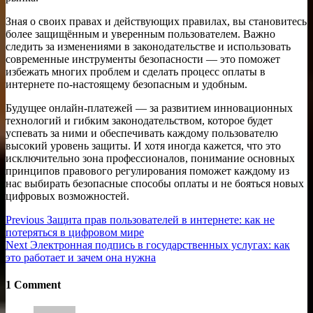
Зная о своих правах и действующих правилах, вы становитесь
более защищённым и уверенным пользователем. Важно
следить за изменениями в законодательстве и использовать
современные инструменты безопасности — это поможет
избежать многих проблем и сделать процесс оплаты в
интернете по-настоящему безопасным и удобным.
Будущее онлайн-платежей — за развитием инновационных
технологий и гибким законодательством, которое будет
успевать за ними и обеспечивать каждому пользователю
высокий уровень защиты. И хотя иногда кажется, что это
исключительно зона профессионалов, понимание основных
принципов правового регулирования поможет каждому из
нас выбирать безопасные способы оплаты и не бояться новых
цифровых возможностей.
Навигация
Previous
Previous
Защита прав пользователей в интернете: как не
post:
потеряться в цифровом мире
по
Next
Next
Электронная подпись в государственных услугах: как
записям
post:
это работает и зачем она нужна
1 Comment