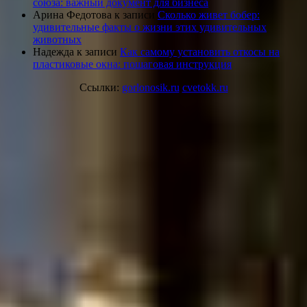
союза: важный документ для бизнеса
Арина Федотова
к записи
Сколько живет бобер:
удивительные факты о жизни этих удивительных
животных
Надежда
к записи
Как самому установить откосы на
пластиковые окна: пошаговая инструкция
Ссылки:
gorlonosik.ru
cvetokk.ru