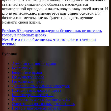
стать частью уникального общества, наслаждаться
великолепной природой и начать новую главу своей жизни. И
кто знает, возможно, именно этот шаг станет основой для
бизнеса или местом, где вы будете проводить лучшие
моменты своей жизни.
Навигация
Previous
Previous
Юридическая поддержка бизнеса: как не потерять
post:
голову в правовых дебрях
по
Next
Next
Все о теплообменниках: что это такое и зачем они
записям
post:
нужны?
Рубрики
Административное право
Без рубрики
Бюджетное право
Гражданское право
Гражданское право
Деятельность органов правосудия
История государства и права
Конституционное право
Криминалистика и криминология
Оперативно-розыскная деятельность
Право в зарубежных странах