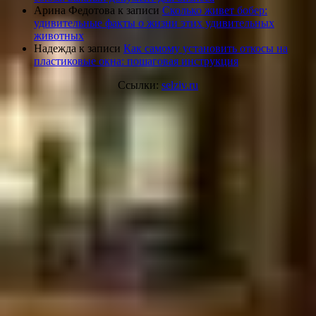
Арина Федотова
к записи
Сколько живет бобер:
удивительные факты о жизни этих удивительных
животных
Надежда
к записи
Как самому установить откосы на
пластиковые окна: пошаговая инструкция
Ссылки:
selziv.ru