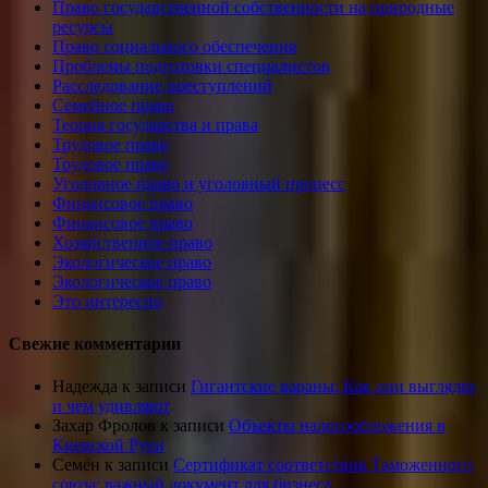
Право государственной собственности на природные
ресурсы
Право социального обеспечения
Проблемы подготовки специалистов
Расследование преступлений
Семейное право
Теория государства и права
Трудовое право
Трудовое право
Уголовное право и уголовный процесс
Финансовое право
Финансовое право
Хозяйственное право
Экологическое право
Экологическое право
Это интересно
Свежие комментарии
Надежда
к записи
Гигантские вараны: Как они выглядят
и чем удивляют
Захар Фролов
к записи
Объекты налогообложения в
Киевской Руси
Семён
к записи
Сертификат соответствия Таможенного
союза: важный документ для бизнеса