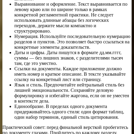
Выравнивание и оформление. Текст выравнивается по
левому краю или по ширине только в рамках
конкретной регламентной практики. Не следует
использовать длинные абзацы без логических
переходов, держите мысли компактно и
структурировано.
Нумерация. Используйте последовательную нумерацию
разделов и пунктов. Это позволяет быстро ссылаться на
конкретные элементы доказательств.
Даты и цифры. Даты пишутся в формате дд.мм.гггг,
суммы — без лишних знаков, с разделителями тысяч
там, где это уместно.
Ссылки на документы. Каждое приложение должно
иметь номер и краткое описание. В тексте указывайте
ссылку на конкретный лист или страницу.
Язык и стиль. Предпочитайте нейтральный стиль без
лишней эмоциональности. Сохраняйте деловую
формулировку и избегайте жаргона, если он не уместен
в контексте дела.
Единообразие. В пределах одного документа
придерживайтесь одного стиля: один формат таблиц,
один набор терминов, единый стиль цитирования.
Практический совет: перед финальной версткой пробегитесь
по документу глазами. Пройдитесь по каждому разделу,