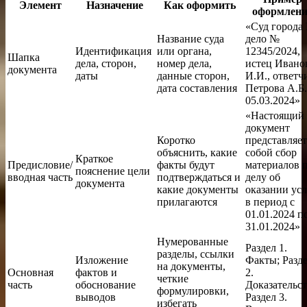
Элемент
Назначение
Как оформить
оформлен
«Суд города 
Название суда
дело №
Идентификация
или органа,
12345/2024,
Шапка
дела, сторон,
номер дела,
истец Ивано
документа
даты
данные сторон,
И.И., ответч
дата составления
Петрова А.Б.
05.03.2024»
«Настоящий
документ
Коротко
представляет
объяснить, какие
собой сбор
Краткое
Предисловие/
факты будут
материалов 
пояснение цели
вводная часть
подтверждаться и
делу об
документа
какие документы
оказании усл
прилагаются
в период с
01.01.2024 п
31.01.2024»
Нумерованные
Раздел 1.
разделы, ссылки
Изложение
Факты; Разд
на документы,
Основная
фактов и
2.
четкие
часть
обоснование
Доказательст
формулировки,
выводов
Раздел 3.
избегать