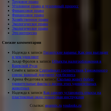
Трудовое право
Уголовное право и уголовный процесс
Финансовое право
Финансовое право
Хозяйственное право
Экологическое право
Экологическое право
Это интересно
Свежие комментарии
Надежда
к записи
Гигантские вараны: Как они выглядят
и чем удивляют
Захар Фролов
к записи
Объекты налогообложения в
Киевской Руси
Семён
к записи
Сертификат соответствия Таможенного
союза: важный документ для бизнеса
Арина Федотова
к записи
Сколько живет бобер:
удивительные факты о жизни этих удивительных
животных
Надежда
к записи
Как самому установить откосы на
пластиковые окна: пошаговая инструкция
Ссылки:
gearmix.ru
youlooks.ru