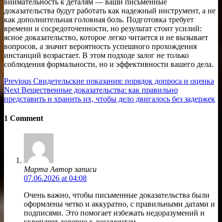
внимательность к деталям — ваши письменные
доказательства будут работать как надежный инструмент, а не
как дополнительная головная боль. Подготовка требует
времени и сосредоточенности, но результат стоит усилий:
ясное доказательство, которое легко читается и не вызывает
вопросов, а значит вероятность успешного прохождения
инстанций возрастает. В этом подходе залог не только
соблюдения формальности, но и эффективности вашего дела.
Навигация
Previous
Previous
Свидетельские показания: порядок допроса и оценка
Next
post:
Next
Вещественные доказательства: как правильно
по
post:
представить и хранить их, чтобы дело двигалось без задержек
записям
1 Comment
Марта
Автор записи
07.06.2026 at 04:08
Очень важно, чтобы письменные доказательства были
оформлены четко и аккуратно, с правильными датами и
подписями. Это помогает избежать недоразумений и
укрепляет доверие к документам.