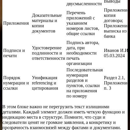
Выводы
двусмысленности
Приложение 
Перечень
Доказательные
копия
приложений с
материалы и
договора;
Приложения
указанием
копии
Приложение 
номеров листов,
документов
выписка из
общие ссылки
банка
Подпись автора,
Удостоверение
дата, при
Подписи и
Иванов И.И.
подлинности и
необходимости
печати
05.03.2024
ответственности
печать
организации
Последовательная
нумерация
Порядок
Унификация
Раздел 2.1,
разделов и
нумерации и
referencing и
Приложение 
пунктов, ссылки
ссылки
цитирования
п. 3
на приложения
по номеру
В этом блоке важно не перегрузить текст излишними
деталями. Каждый элемент должен иметь четкую функцию и
индикацию места в структуре. Помните, что суди и
следователи ценят не громкие заявления, а конкретику и
прозрачность взаимосвязей между фактами и документами.