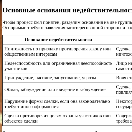
Основные основания недействительнос
Чтобы процесс был понятен, разделим основания на две груп
Оспоримые требуют заявления заинтересованной стороны и рас
Основание недействительности
Ничтожность по признаку противоречия закону или
Сделка 
общественным интересам
ничтож
Недееспособность или ограниченная дееспособность
Лицо не
участников
самосто
Принуждение, насилие, запугивание, угрозы
Воля ст
Сделка 
Обман, заблуждение или введение в заблуждение
повлия
Нарушение формы сделки, если она законодательно
Некотор
требует иного оформления
госуда
Сделка противоречит целям охраны участников или
Содерж
объектов сделки
требова