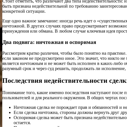
Стоит отметить, что различают два типа недействительности: 
быть признана недействительной по требованию заинтересованн
конкретной ситуации.
Еще одно важное замечание: иногда речь идет о «существенных
ничтожной. В других случаях право предусматривает возможно
принуждения или обмана. В любом случае ключевая идея проста
Два подвига: ничтожная и оспоримая
Рассмотрим кратко различия, чтобы было понятно на практике.
если законом не предусмотрено иное. Это значит, что никто не
является ничтожным и не может быть исполнен в каких-либо об
разумный срок и через суд решить, продолжать ли исполнение, в
Последствия недействительности сделк
Понимание того, какие именно последствия наступают после п
пользователей и для реального окружения. В общих чертах пос
Ничтожная сделка не порождает прав и обязанностей и не
Если сделка ничтожна, стороны должны вернуть друг дру
Оспоримая сделка может быть признана недействительной
остается.