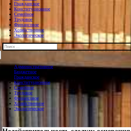
Гражданское
Конституционное
Семейное
Трудовое
Финансовое
Хозяйственное
Экологическое
Искать:
Административное
Бюджетное
Гражданское
Конституционное
Семейное
Трудовое
Финансовое
Хозяйственное
Экологическое
Недействительность сделки: основания