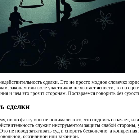
к недействительность сделки. Это не просто модное словечко ю
лам, законам или воле участников не хватает ясности, то на сце
ния и чем это грозит сторонам. Постараемся говорить без сухост
ь сделки
, но по факту они не понимали того, что подпись означает, или 
едействительность служит инструментом защиты слабой стороны
 не повод затягивать суд и спорить бесконечно, а конкретная п
ровольной, осознанной или законной.