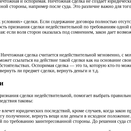
ничтожная и оспоримая. Ничтожная сделка не создает юридическ
ой стороны, например после суда. Это различие важно для того
 условиях» сделки. Если содержание договора полностью отсутст
сть признания сделки недействительной по требованиям одной 
я: если воля сторон оказалась под сомнением, закон дает возм
 Ничтожная сделка считается недействительной мгновенно, с мом
 может ссылаться на действие такой сделки как на основание св
стоятельствах. Оспоримая сделка — это та, которую кто-то може
ернуть ли предмет сделки, вернуть деньги и т.д.
и
ризнания сделки недействительной, помогает выбрать правильно
ледствия таковы:
 влечет юридических последствий, кроме случаев, когда закон п
гу полученное, вернуть вещи или деньги в исходное положение.
 по требованию заинтересованной стороны. До решения суда сто